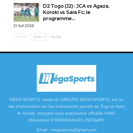
D2 Togo (J2) : JCA vs Agaza,
Koroki vs Sara Fc; le
programme…
21 Juil 2026
PRÉC.
SUIV.
1 De 154
MEGA SPORTS, média du GROUPE MEGA SPORTS, est un
site d’information sur les événements sportifs au Togo et dans
le monde, exerçant sous autorisation officielle HAAC
(Récépissé N°0083/HAAC/01-2023/pl/P).
Email : megasports@gmail.com