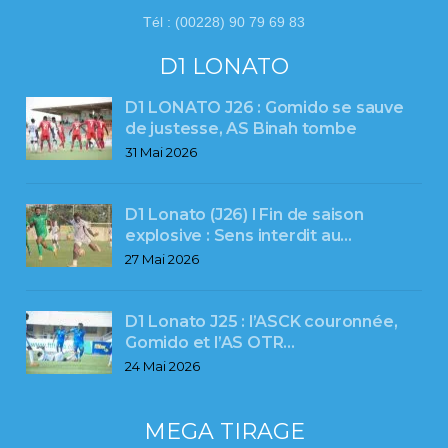
Tél : (00228) 90 79 69 83
D1 LONATO
D1 LONATO J26 : Gomido se sauve
de justesse, AS Binah tombe
31 Mai 2026
D1 Lonato (J26) l Fin de saison
explosive : Sens interdit au…
27 Mai 2026
D1 Lonato J25 : l’ASCK couronnée,
Gomido et l’AS OTR…
24 Mai 2026
MEGA TIRAGE