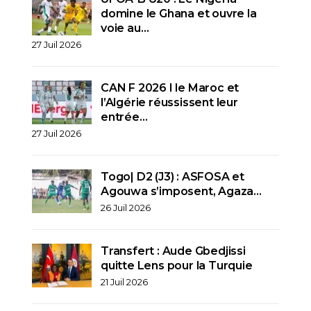
domine le Ghana et ouvre la
voie au…
27 Juil 2026
CAN F 2026 I le Maroc et
l’Algérie réussissent leur
entrée…
27 Juil 2026
Togo| D2 (J3) : ASFOSA et
Agouwa s’imposent, Agaza…
26 Juil 2026
Transfert : Aude Gbedjissi
quitte Lens pour la Turquie
21 Juil 2026