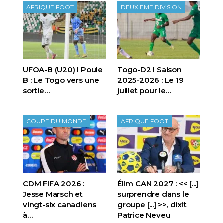
AFRIQUE FOOT
DEUXIEME DIVISION
UFOA-B (U20) l Poule
Togo-D2 l Saison
B : Le Togo vers une
2025-2026 : Le 19
sortie…
juillet pour le…
COUPE DU MONDE
AFRIQUE FOOT
CDM FIFA 2026 :
Élim CAN 2027 : << [...]
Jesse Marsch et
surprendre dans le
vingt-six canadiens
groupe [...] >>, dixit
à…
Patrice Neveu