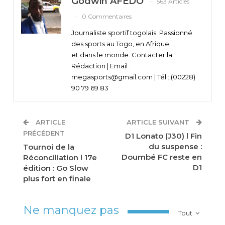
Godwin AFEDO
563 Articles
0 Commentaires
Journaliste sportif togolais. Passionné
des sports au Togo, en Afrique
et dans le monde. Contacter la
Rédaction | Email :
megasports@gmail.com | Tél : (00228)
90 79 69 83
ARTICLE
ARTICLE SUIVANT
PRÉCÉDENT
D1 Lonato (J30) l Fin
du suspense :
Tournoi de la
Doumbé FC reste en
Réconciliation l 17e
D1
édition : Go Slow
plus fort en finale
Ne manquez pas
Tout