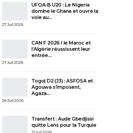
UFOA-B U20 : Le Nigeria
domine le Ghana et ouvre la
voie au…
27 Juil 2026
CAN F 2026 I le Maroc et
l’Algérie réussissent leur
entrée…
27 Juil 2026
Togo| D2 (J3) : ASFOSA et
Agouwa s’imposent,
Agaza…
26 Juil 2026
Transfert : Aude Gbedjissi
quitte Lens pour la Turquie
21 Juil 2026