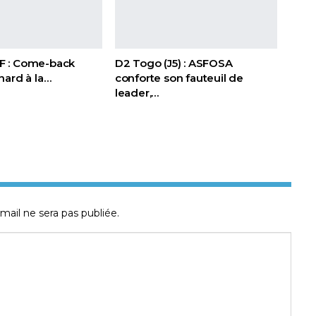
FIF : Come-back
D2 Togo (J5) : ASFOSA
nard à la…
conforte son fauteuil de
leader,…
mail ne sera pas publiée.