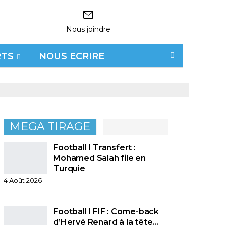
Nous joindre
RTS
NOUS ECRIRE
MEGA TIRAGE
Football I Transfert :
Mohamed Salah file en
Turquie
4 Août 2026
Football I FIF : Come-back
d’Hervé Renard à la tête…