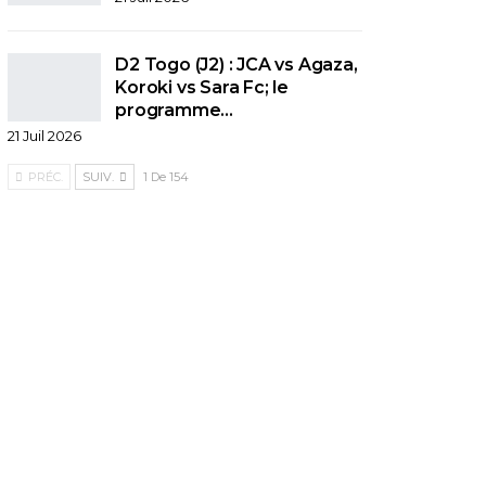
D2 Togo (J2) : JCA vs Agaza,
Koroki vs Sara Fc; le
programme…
21 Juil 2026
PRÉC.
SUIV.
1 De 154