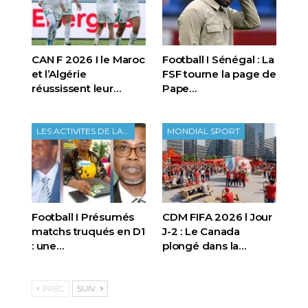
CAN F 2026 I le Maroc
Football I Sénégal : La
et l’Algérie
FSF tourne la page de
réussissent leur…
Pape…
LES ACTIVITES DE LA FTF
MONDIAL SPORT
Football I Présumés
CDM FIFA 2026 l Jour
matchs truqués en D1
J-2 : Le Canada
: une…
plongé dans la…
PRÉC.
SUIV.