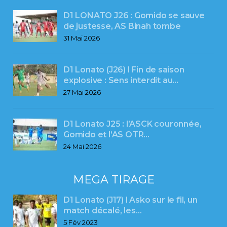
D1 LONATO J26 : Gomido se sauve
de justesse, AS Binah tombe
31 Mai 2026
D1 Lonato (J26) l Fin de saison
explosive : Sens interdit au…
27 Mai 2026
D1 Lonato J25 : l’ASCK couronnée,
Gomido et l’AS OTR…
24 Mai 2026
MEGA TIRAGE
D1 Lonato (J17) l Asko sur le fil, un
match décalé, les…
5 Fév 2023