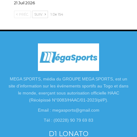
21 Juil 2026
PRÉC.
SUIV.
1 De 154
MEGA SPORTS, média du GROUPE MEGA SPORTS, est un
site d’information sur les événements sportifs au Togo et dans
le monde, exerçant sous autorisation officielle HAAC
(Récépissé N°0083/HAAC/01-2023/pl/P).
Email : megasports@gmail.com
Tél : (00228) 90 79 69 83
D1 LONATO