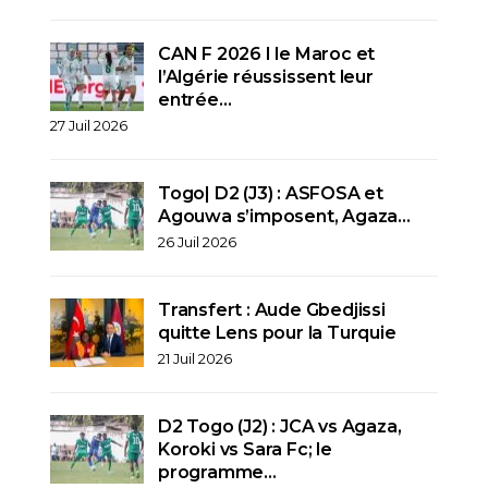
CAN F 2026 I le Maroc et
l’Algérie réussissent leur
entrée…
27 Juil 2026
Togo| D2 (J3) : ASFOSA et
Agouwa s’imposent, Agaza…
26 Juil 2026
Transfert : Aude Gbedjissi
quitte Lens pour la Turquie
21 Juil 2026
D2 Togo (J2) : JCA vs Agaza,
Koroki vs Sara Fc; le
programme…