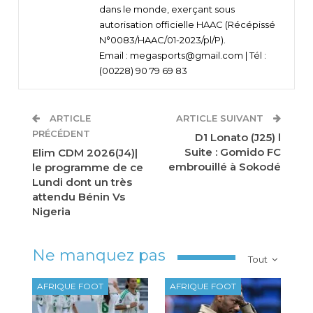
dans le monde, exerçant sous
autorisation officielle HAAC (Récépissé
N°0083/HAAC/01-2023/pl/P).
Email : megasports@gmail.com | Tél :
(00228) 90 79 69 83
ARTICLE
ARTICLE SUIVANT
PRÉCÉDENT
D1 Lonato (J25) l
Suite : Gomido FC
Elim CDM 2026(J4)|
embrouillé à Sokodé
le programme de ce
Lundi dont un très
attendu Bénin Vs
Nigeria
Ne manquez pas
Tout
AFRIQUE FOOT
AFRIQUE FOOT