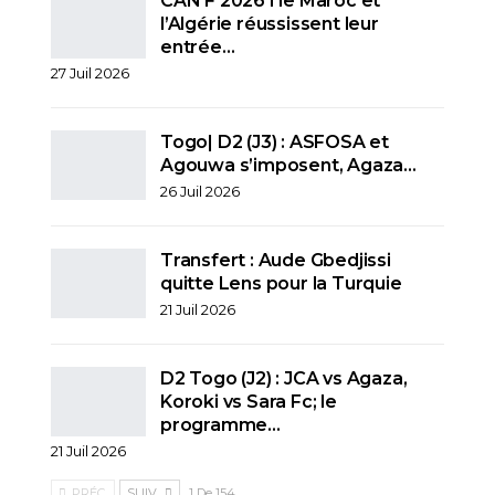
CAN F 2026 I le Maroc et
l’Algérie réussissent leur
entrée…
27 Juil 2026
Togo| D2 (J3) : ASFOSA et
Agouwa s’imposent, Agaza…
26 Juil 2026
Transfert : Aude Gbedjissi
quitte Lens pour la Turquie
21 Juil 2026
D2 Togo (J2) : JCA vs Agaza,
Koroki vs Sara Fc; le
programme…
21 Juil 2026
PRÉC.
SUIV.
1 De 154