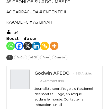
AS GBOHLOE-SU # DOUMBÉ FC
AC BARRACUDA # ENTENTE II
KAKADL FC # AS BINAH
134
Boost l’info sur :
As Otr
ASCK
Asko
Gomido
Godwin AFEDO
563 Articles
0 Commentaires
Journaliste sportif togolais. Passionné
des sports au Togo, en Afrique
et dans le monde. Contacter la
Rédaction | Email :