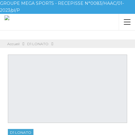
GROUPE MEGA SPORTS - RECEPISSE N°0083/HAAC/01-
2023/pl/P
Accueil
D1 LONATO
D1 LONATO