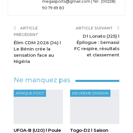
megasports@gmail.com | Tél : (00228)
90 79 69 83
ARTICLE
ARTICLE SUIVANT
PRÉCÉDENT
D1 Lonato (J25) l
Épilogue : Semassi
Élim CDM 2026 (J4) l
FC respire, résultats
Le Bénin crée la
et classement
sensation face au
Nigéria
Ne manquez pas
AFRIQUE FOOT
DEUXIEME DIVISION
UFOA-B (U20) l Poule
Togo-D2 l Saison