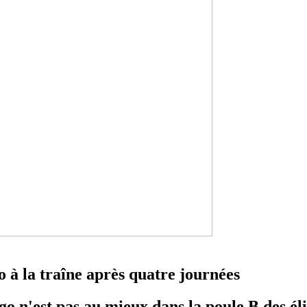
à la traîne après quatre journées
ogo n'est pas au mieux dans la poule B des é