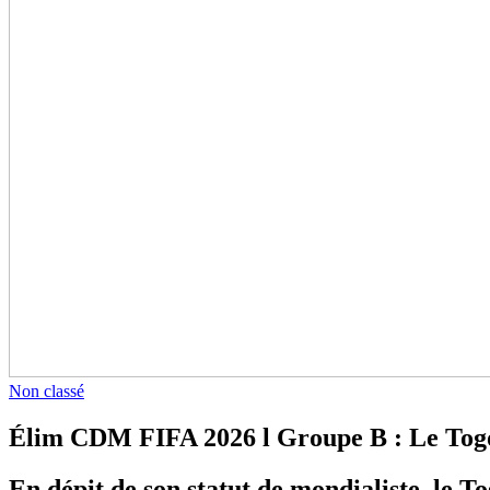
Non classé
Élim CDM FIFA 2026 l Groupe B : Le Togo 
En dépit de son statut de mondialiste, le T