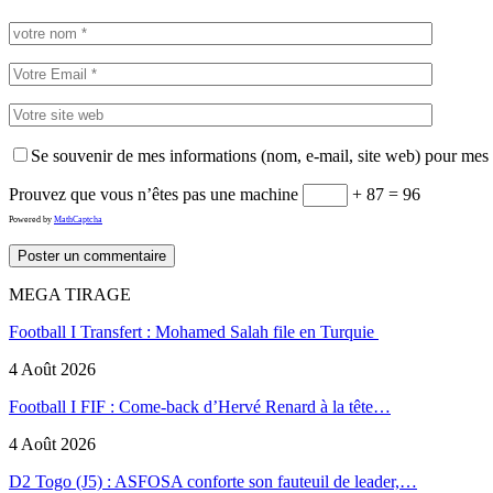
Se souvenir de mes informations (nom, e-mail, site web) pour mes
Prouvez que vous n’êtes pas une machine
+ 87 = 96
Powered by
MathCaptcha
MEGA TIRAGE
Football I Transfert : Mohamed Salah file en Turquie
4 Août 2026
Football I FIF : Come-back d’Hervé Renard à la tête…
4 Août 2026
D2 Togo (J5) : ASFOSA conforte son fauteuil de leader,…