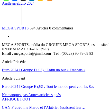
Angleterre
Euro 2024
MEGA SPORTS
594 Articles
0 commentaires
MEGA SPORTS, média du GROUPE MEGA SPORTS, est un site d’informa
N°0083/HAAC/01-2023/pl/P).
Email : megasports@gmail.com | Tél : (00228) 90 79 69 83
Article Précédent
Euro 2024 l Groupe D (J3) : Enfin un but « Français »
Article Suivant
Euro 2024 l Groupe E (J3) : Tout le monde peut voir les 8es
Ne manquez pas
Autres articles signés
AFRIQUE FOOT
CAN F 2026 I le Maroc et l’Algérie réussissent leur…