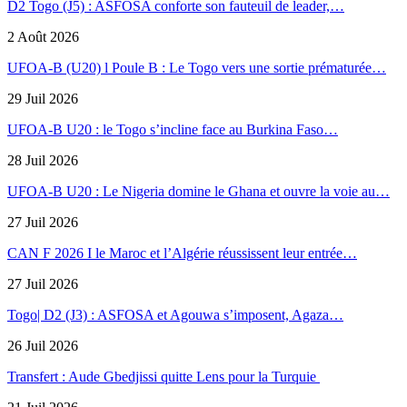
D2 Togo (J5) : ASFOSA conforte son fauteuil de leader,…
2 Août 2026
UFOA-B (U20) l Poule B : Le Togo vers une sortie prématurée…
29 Juil 2026
UFOA-B U20 : le Togo s’incline face au Burkina Faso…
28 Juil 2026
UFOA-B U20 : Le Nigeria domine le Ghana et ouvre la voie au…
27 Juil 2026
CAN F 2026 I le Maroc et l’Algérie réussissent leur entrée…
27 Juil 2026
Togo| D2 (J3) : ASFOSA et Agouwa s’imposent, Agaza…
26 Juil 2026
Transfert : Aude Gbedjissi quitte Lens pour la Turquie