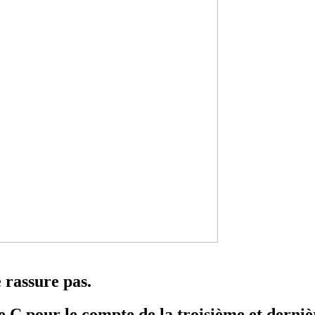
 rassure pas.
e C pour le compte de la troisième et derniè