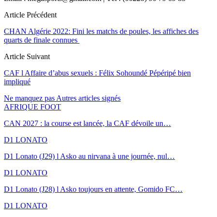
Article Précédent
CHAN Algérie 2022: Fini les matchs de poules, les affiches des
quarts de finale connues
Article Suivant
CAF l Affaire d’abus sexuels : Félix Sohoundé Pépéripé bien
impliqué
Ne manquez pas
Autres articles signés
AFRIQUE FOOT
CAN 2027 : la course est lancée, la CAF dévoile un…
D1 LONATO
D1 Lonato (J29) l Asko au nirvana à une journée, nul…
D1 LONATO
D1 Lonato (J28) l Asko toujours en attente, Gomido FC…
D1 LONATO