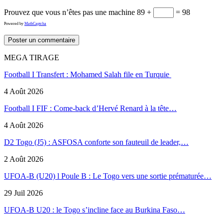
Prouvez que vous n’êtes pas une machine
89 +
= 98
Powered by
MathCaptcha
MEGA TIRAGE
Football I Transfert : Mohamed Salah file en Turquie
4 Août 2026
Football I FIF : Come-back d’Hervé Renard à la tête…
4 Août 2026
D2 Togo (J5) : ASFOSA conforte son fauteuil de leader,…
2 Août 2026
UFOA-B (U20) l Poule B : Le Togo vers une sortie prématurée…
29 Juil 2026
UFOA-B U20 : le Togo s’incline face au Burkina Faso…