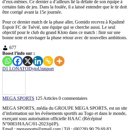
d’eux-mêmes. Ce dernier a d’ailleurs lié la défaite de son équipe à
certains faits de jeu. Dans la foulée, il a laissé entendre que le tir doit
être corrigé avant la 15e journée.
Pour ce dernier match de la phase aller, Gomido recevra à Kpalimé
Espoir FC de Tsévié, une équipe qui se cherche aussi. Le seul
objectif pour le club du grand Kloto dans ce match : finir sur une
bonne note et envisager la phase retour avec de nouvelles ambitions.
677
Boost l’info sur :
D1 LONATO
Dyto
Unisport
MEGA SPORTS
125 Articles
0 commentaires
MEGA SPORTS, média du GROUPE MEGA SPORTS, est un site
d’information sur les événements sportifs au Togo et dans le monde,
exerçant sous autorisation officielle HAAC (Récépissé
N°0083/HAAC/01-2023/pl/P).
Email : megasports@gmail.com | Tél : (00228) 90 79 69 83