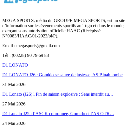
MEGA SPORTS, média du GROUPE MEGA SPORTS, est un site
d’information sur les événements sportifs au Togo et dans le monde,
exerçant sous autorisation officielle HAAC (Récépissé
N°0083/HAAC/01-2023/pl/P).
Email : megasports@gmail.com
Tél : (00228) 90 79 69 83
D1 LONATO
D1 LONATO J26 : Gomido se sauve de justesse, AS Binah tombe
31 Mai 2026
D1 Lonato (J26) l Fin de saison explosive : Sens interdit au…
27 Mai 2026
D1 Lonato J25 : l’ASCK couronnée, Gomido et l’AS OTR…
24 Mai 2026