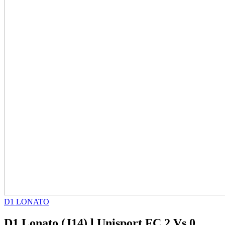
D1 LONATO
D1 Lonato (J14) l Unisport FC 2 Vs 0