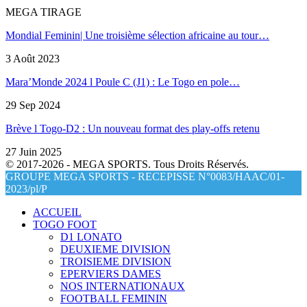
MEGA TIRAGE
Mondial Feminin| Une troisième sélection africaine au tour…
3 Août 2023
Mara’Monde 2024 l Poule C (J1) : Le Togo en pole…
29 Sep 2024
Brève l Togo-D2 : Un nouveau format des play-offs retenu
27 Juin 2025
© 2017-2026 - MEGA SPORTS. Tous Droits Réservés.
GROUPE MEGA SPORTS - RECEPISSE N°0083/HAAC/01-
2023/pl/P
ACCUEIL
TOGO FOOT
D1 LONATO
DEUXIEME DIVISION
TROISIEME DIVISION
EPERVIERS DAMES
NOS INTERNATIONAUX
FOOTBALL FEMININ