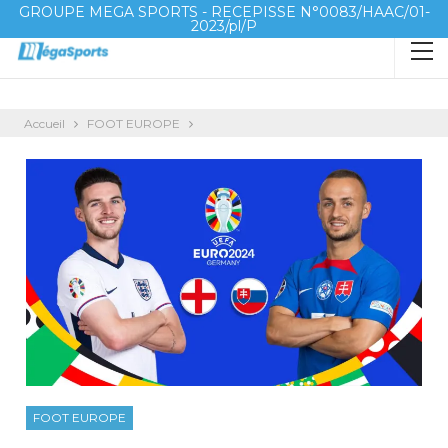
GROUPE MEGA SPORTS - RECEPISSE N°0083/HAAC/01-
2023/pl/P
Accueil
FOOT EUROPE
FOOT EUROPE