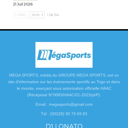
21 Juil 2026
PRÉC.
SUIV.
1 De 154
MEGA SPORTS, média du GROUPE MEGA SPORTS, est un
site d’information sur les événements sportifs au Togo et dans
le monde, exerçant sous autorisation officielle HAAC
(Récépissé N°0083/HAAC/01-2023/pl/P).
Email : megasports@gmail.com
Tél : (00228) 90 79 69 83
D1 LONATO