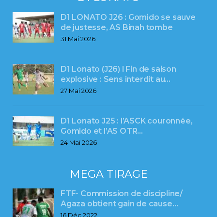
D1 LONATO J26 : Gomido se sauve
de justesse, AS Binah tombe
31 Mai 2026
D1 Lonato (J26) l Fin de saison
explosive : Sens interdit au…
27 Mai 2026
D1 Lonato J25 : l’ASCK couronnée,
Gomido et l’AS OTR…
24 Mai 2026
MEGA TIRAGE
FTF- Commission de discipline/
Agaza obtient gain de cause…
16 Déc 2022