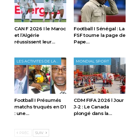
CAN F 2026 I le Maroc
Football I Sénégal : La
et l’Algérie
FSF tourne la page de
réussissent leur…
Pape…
LES ACTIVITES DE LA FTF
MONDIAL SPORT
Football I Présumés
CDM FIFA 2026 l Jour
matchs truqués en D1
J-2 : Le Canada
: une…
plongé dans la…
PRÉC.
SUIV.