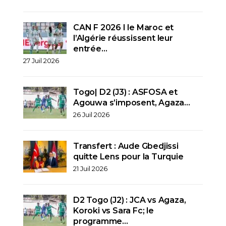
CAN F 2026 I le Maroc et
l’Algérie réussissent leur
entrée…
27 Juil 2026
Togo| D2 (J3) : ASFOSA et
Agouwa s’imposent, Agaza…
26 Juil 2026
Transfert : Aude Gbedjissi
quitte Lens pour la Turquie
21 Juil 2026
D2 Togo (J2) : JCA vs Agaza,
Koroki vs Sara Fc; le
programme…