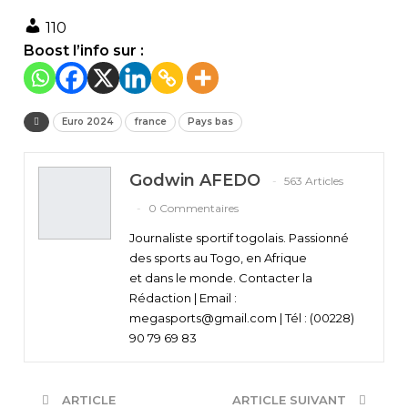
110
Boost l’info sur :
Euro 2024
france
Pays bas
Godwin AFEDO
563 Articles
0 Commentaires
Journaliste sportif togolais. Passionné
des sports au Togo, en Afrique
et dans le monde. Contacter la
Rédaction | Email :
megasports@gmail.com | Tél : (00228)
90 79 69 83
ARTICLE
ARTICLE SUIVANT