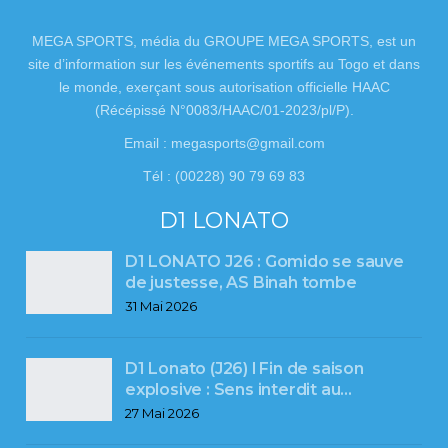
MEGA SPORTS, média du GROUPE MEGA SPORTS, est un
site d’information sur les événements sportifs au Togo et dans
le monde, exerçant sous autorisation officielle HAAC
(Récépissé N°0083/HAAC/01-2023/pl/P).
Email : megasports@gmail.com
Tél : (00228) 90 79 69 83
D1 LONATO
D1 LONATO J26 : Gomido se sauve
de justesse, AS Binah tombe
31 Mai 2026
D1 Lonato (J26) l Fin de saison
explosive : Sens interdit au…
27 Mai 2026