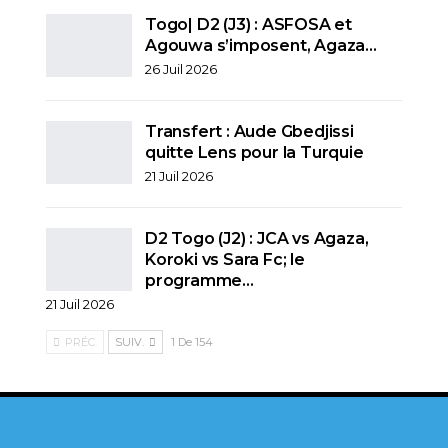
Togo| D2 (J3) : ASFOSA et
Agouwa s’imposent, Agaza…
26 Juil 2026
Transfert : Aude Gbedjissi
quitte Lens pour la Turquie
21 Juil 2026
D2 Togo (J2) : JCA vs Agaza,
Koroki vs Sara Fc; le
programme…
21 Juil 2026
PRÉC.
SUIV.
1 De 154