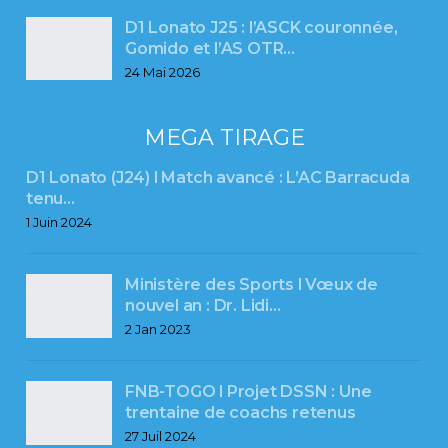
D1 Lonato J25 : l’ASCK couronnée,
Gomido et l’AS OTR…
24 Mai 2026
MEGA TIRAGE
D1 Lonato (J24) l Match avancé : L’AC Barracuda
tenu…
1 Juin 2024
Ministère des Sports l Vœux de
nouvel an : Dr. Lidi…
2 Jan 2023
FNB-TOGO l Projet DSSN : Une
trentaine de coachs retenus
27 Juil 2024