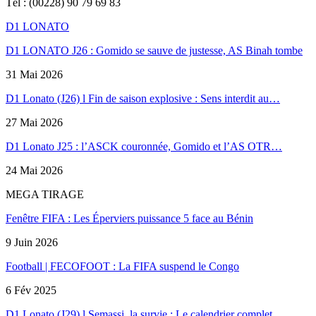
Tél : (00228) 90 79 69 83
D1 LONATO
D1 LONATO J26 : Gomido se sauve de justesse, AS Binah tombe
31 Mai 2026
D1 Lonato (J26) l Fin de saison explosive : Sens interdit au…
27 Mai 2026
D1 Lonato J25 : l’ASCK couronnée, Gomido et l’AS OTR…
24 Mai 2026
MEGA TIRAGE
Fenêtre FIFA : Les Éperviers puissance 5 face au Bénin
9 Juin 2026
Football | FECOFOOT : La FIFA suspend le Congo
6 Fév 2025
D1 Lonato (J29) l Semassi, la survie : Le calendrier complet