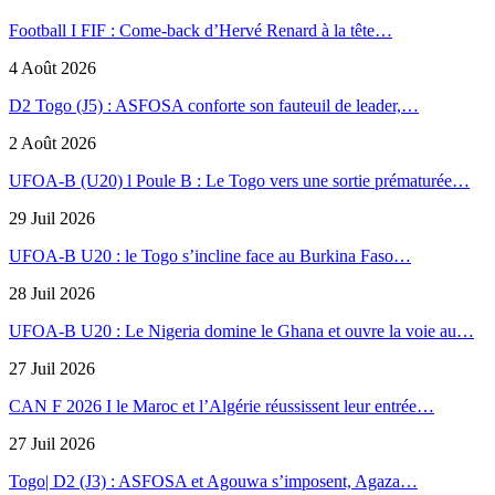
Football I FIF : Come-back d’Hervé Renard à la tête…
4 Août 2026
D2 Togo (J5) : ASFOSA conforte son fauteuil de leader,…
2 Août 2026
UFOA-B (U20) l Poule B : Le Togo vers une sortie prématurée…
29 Juil 2026
UFOA-B U20 : le Togo s’incline face au Burkina Faso…
28 Juil 2026
UFOA-B U20 : Le Nigeria domine le Ghana et ouvre la voie au…
27 Juil 2026
CAN F 2026 I le Maroc et l’Algérie réussissent leur entrée…
27 Juil 2026
Togo| D2 (J3) : ASFOSA et Agouwa s’imposent, Agaza…