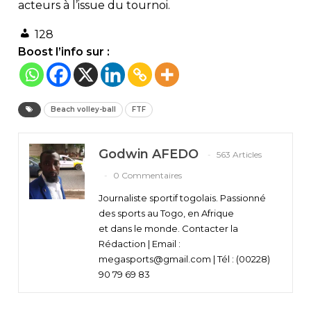
acteurs à l’issue du tournoi.
128
Boost l’info sur :
Beach volley-ball
FTF
Godwin AFEDO
563 Articles
0 Commentaires
Journaliste sportif togolais. Passionné
des sports au Togo, en Afrique
et dans le monde. Contacter la
Rédaction | Email :
megasports@gmail.com | Tél : (00228)
90 79 69 83