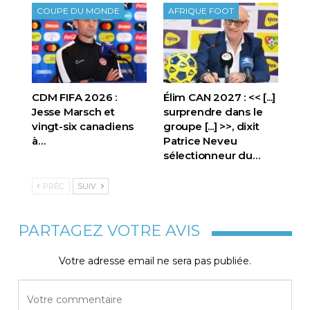
COUPE DU MONDE
AFRIQUE FOOT
CDM FIFA 2026 :
Élim CAN 2027 : << [...]
Jesse Marsch et
surprendre dans le
vingt-six canadiens
groupe [...] >>, dixit
à…
Patrice Neveu
sélectionneur du
…
PRÉC.
SUIV.
PARTAGEZ VOTRE AVIS
Votre adresse email ne sera pas publiée.