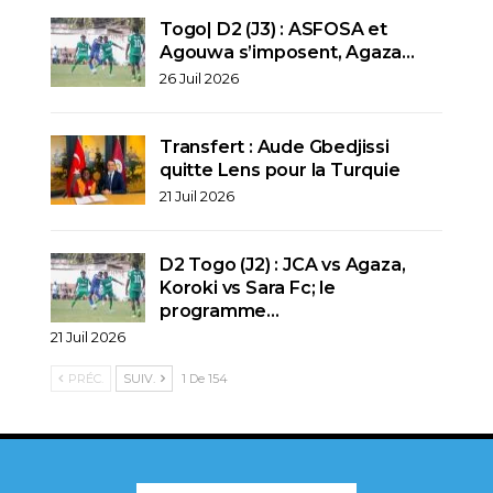
Togo| D2 (J3) : ASFOSA et
Agouwa s’imposent, Agaza…
26 Juil 2026
Transfert : Aude Gbedjissi
quitte Lens pour la Turquie
21 Juil 2026
D2 Togo (J2) : JCA vs Agaza,
Koroki vs Sara Fc; le
programme…
21 Juil 2026
PRÉC.
SUIV.
1 De 154