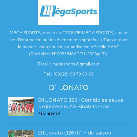
MEGA SPORTS, média du GROUPE MEGA SPORTS, est un
site d’information sur les événements sportifs au Togo et dans
le monde, exerçant sous autorisation officielle HAAC
(Récépissé N°0083/HAAC/01-2023/pl/P).
Email : megasports@gmail.com
Tél : (00228) 90 79 69 83
D1 LONATO
D1 LONATO J26 : Gomido se sauve
de justesse, AS Binah tombe
31 Mai 2026
D1 Lonato (J26) l Fin de saison