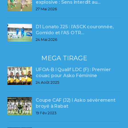
explosive : Sens interdit au…
27 Mai 2026
D1 Lonato J25 : l’ASCK couronnée,
Gomido et l’AS OTR…
24 Mai 2026
MEGA TIRAGE
UFOA-B l Qualif LDC (F) : Premier
couac pour Asko Féminine
24 Août 2025
Coupe CAF (J2) l Asko sévèrement
broyé à Rabat
19 Fév 2023