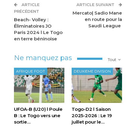
ARTICLE
ARTICLE SUIVANT
PRÉCÉDENT
Mercato| Sadio Mane
en route pour la
Beach- Volley :
Saudi League
Éliminatoires JO
Paris 2024 l Le Togo
en terre béninoise
Ne manquez pas
Tout
AFRIQUE FOOT
DEUXIEME DIVISION
UFOA-B (U20) l Poule
Togo-D2 l Saison
B : Le Togo vers une
2025-2026 : Le 19
sortie…
juillet pour le…