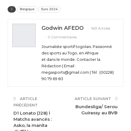
Belgique
Euro 2024
Godwin AFEDO
563 Articles
0 Commentaires
Journaliste sportif togolais. Passionné
des sports au Togo, en Afrique
et dans le monde. Contacter la
Rédaction | Email :
megasports@gmail.com | Tél : (00228)
90 79 69 83
ARTICLE
ARTICLE SUIVANT
PRÉCÉDENT
Bundesliga/ Serou
Guirassy au BVB
D1 Lonato (J28) l
Matchs avancés :
Asko, la manita