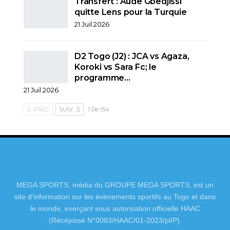
Transfert : Aude Gbedjissi
quitte Lens pour la Turquie
21 Juil 2026
D2 Togo (J2) : JCA vs Agaza,
Koroki vs Sara Fc; le
programme…
21 Juil 2026
PRÉC.
SUIV.
1 De 154
MEGA SPORTS, média du GROUPE MEGA SPORTS, est un
site d’information sur les événements sportifs au Togo et dans
le monde, exerçant sous autorisation officielle HAAC
(Récépissé N°0083/HAAC/01-2023/pl/P).