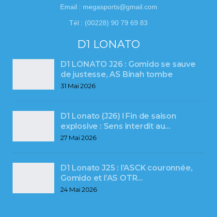
Email : megasports@gmail.com
Tél : (00228) 90 79 69 83
D1 LONATO
D1 LONATO J26 : Gomido se sauve
de justesse, AS Binah tombe
31 Mai 2026
D1 Lonato (J26) l Fin de saison
explosive : Sens interdit au…
27 Mai 2026
D1 Lonato J25 : l’ASCK couronnée,
Gomido et l’AS OTR…
24 Mai 2026