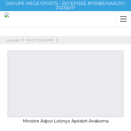
GROUPE MEGA SPORTS - RECEPISSE N°0083/HAAC/01-
2023/pl/P
Accueil
FOOT EUROPE
Ministre Adjovi Lolonyo Apédoh-Anakoma