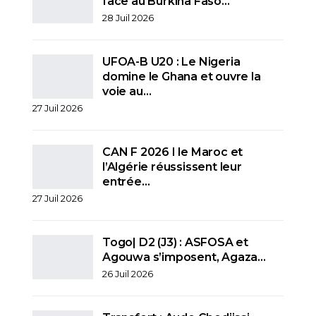
face au Burkina Faso…
28 Juil 2026
UFOA-B U20 : Le Nigeria
domine le Ghana et ouvre la
voie au…
27 Juil 2026
CAN F 2026 I le Maroc et
l’Algérie réussissent leur
entrée…
27 Juil 2026
Togo| D2 (J3) : ASFOSA et
Agouwa s’imposent, Agaza…
26 Juil 2026