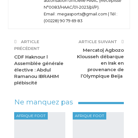
autorisation officielle HAAC (Récépissé
N°0083/HAAC/01-2023/pl/P).
Email : megasports@gmail.com | Tél :
(00228) 90 79 69 83
ARTICLE
ARTICLE SUIVANT
PRÉCÉDENT
Mercato| Agbozo
Klousseh débarque
CDF Haknour l
en Irak en
Assemblée générale
provenance de
élective : Abdul
l’Olympique Beija
Ramanou IBRAHIM
plébiscité
Ne manquez pas
AFRIQUE FOOT
AFRIQUE FOOT