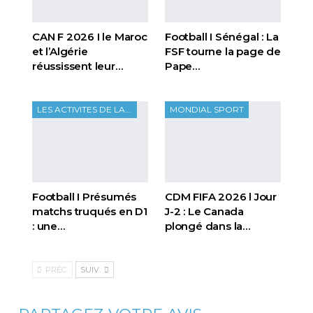
CAN F 2026 I le Maroc
Football I Sénégal : La
et l’Algérie
FSF tourne la page de
réussissent leur…
Pape…
LES ACTIVITES DE LA FTF
MONDIAL SPORT
Football I Présumés
CDM FIFA 2026 l Jour
matchs truqués en D1
J-2 : Le Canada
: une…
plongé dans la…
PRÉC.
SUIV.