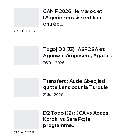
CAN F 2026 I le Maroc et
l’Algérie réussissent leur
entrée…
27 Juil 2026
Togo| D2 (J3) : ASFOSA et
Agouwa s’imposent, Agaza…
26 Juil 2026
Transfert : Aude Gbedjissi
quitte Lens pour la Turquie
21 Juil 2026
D2 Togo (J2) : JCA vs Agaza,
Koroki vs Sara Fc; le
programme…
21 Juil 2026