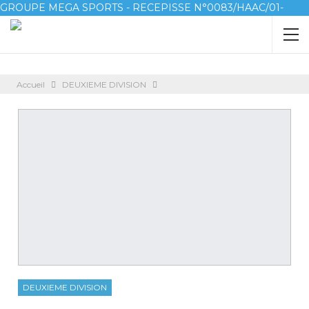
GROUPE MEGA SPORTS - RECEPISSE N°0083/HAAC/01-
2023/pl/P
Accueil
DEUXIEME DIVISION
DEUXIEME DIVISION