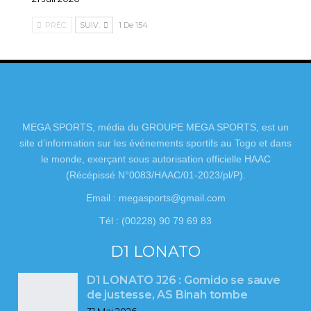
PRÉC.
SUIV.
1 De 154
MEGA SPORTS, média du GROUPE MEGA SPORTS, est un
site d’information sur les événements sportifs au Togo et dans
le monde, exerçant sous autorisation officielle HAAC
(Récépissé N°0083/HAAC/01-2023/pl/P).
Email : megasports@gmail.com
Tél : (00228) 90 79 69 83
D1 LONATO
D1 LONATO J26 : Gomido se sauve
de justesse, AS Binah tombe
31 Mai 2026