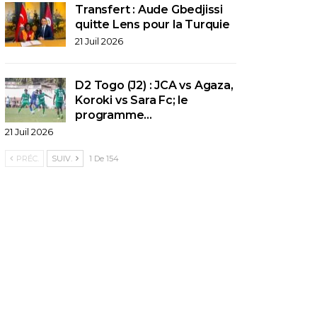
Transfert : Aude Gbedjissi
quitte Lens pour la Turquie
21 Juil 2026
D2 Togo (J2) : JCA vs Agaza,
Koroki vs Sara Fc; le
programme…
21 Juil 2026
PRÉC.
SUIV.
1 De 154