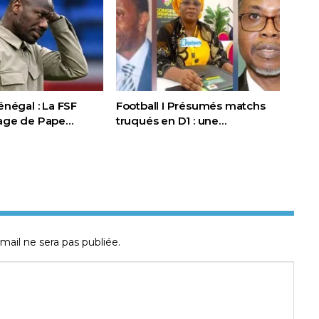
Sénégal : La FSF
Football I Présumés matchs
page de Pape…
truqués en D1 : une…
mail ne sera pas publiée.