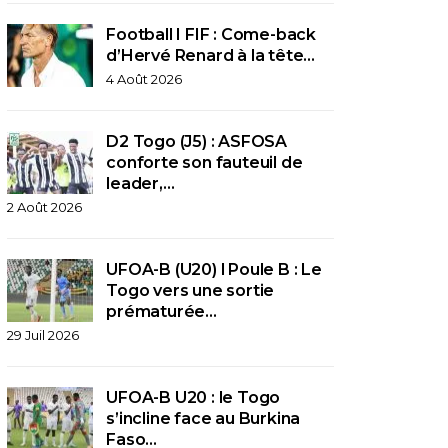
Football I FIF : Come-back
d’Hervé Renard à la tête…
4 Août 2026
D2 Togo (J5) : ASFOSA
conforte son fauteuil de
leader,…
2 Août 2026
UFOA-B (U20) l Poule B : Le
Togo vers une sortie
prématurée…
29 Juil 2026
UFOA-B U20 : le Togo
s’incline face au Burkina
Faso…