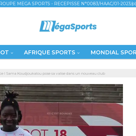
ROUPE MEGA SPORTS - RECEPISSE N°0083/HAAC/01-2023/pl
OOT
AFRIQUE SPORTS
MONDIAL SPO
ance l Sama Koudjoukalou pose sa valise dans un nouveau club