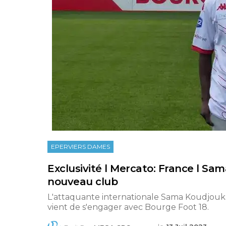
EPERVIERS DAMES
Exclusivité l Mercato: France l Sa
nouveau club
L'attaquante internationale Sama Koudjouka
vient de s'engager avec Bourge Foot 18.