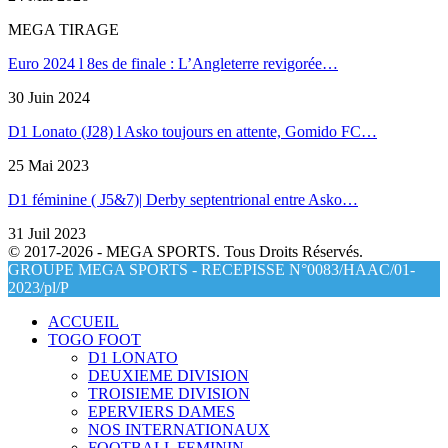
MEGA TIRAGE
Euro 2024 l 8es de finale : L’Angleterre revigorée…
30 Juin 2024
D1 Lonato (J28) l Asko toujours en attente, Gomido FC…
25 Mai 2023
D1 féminine ( J5&7)| Derby septentrional entre Asko…
31 Juil 2023
© 2017-2026 - MEGA SPORTS. Tous Droits Réservés.
GROUPE MEGA SPORTS - RECEPISSE N°0083/HAAC/01-
2023/pl/P
ACCUEIL
TOGO FOOT
D1 LONATO
DEUXIEME DIVISION
TROISIEME DIVISION
EPERVIERS DAMES
NOS INTERNATIONAUX
FOOTBALL FEMININ