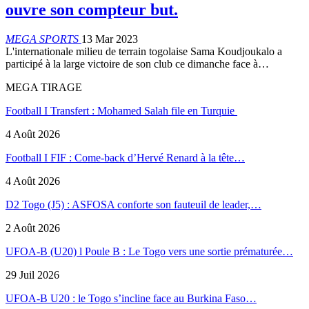
ouvre son compteur but.
MEGA SPORTS
13 Mar 2023
L'internationale milieu de terrain togolaise Sama Koudjoukalo a
participé à la large victoire de son club ce dimanche face à…
MEGA TIRAGE
Football I Transfert : Mohamed Salah file en Turquie
4 Août 2026
Football I FIF : Come-back d’Hervé Renard à la tête…
4 Août 2026
D2 Togo (J5) : ASFOSA conforte son fauteuil de leader,…
2 Août 2026
UFOA-B (U20) l Poule B : Le Togo vers une sortie prématurée…
29 Juil 2026
UFOA-B U20 : le Togo s’incline face au Burkina Faso…