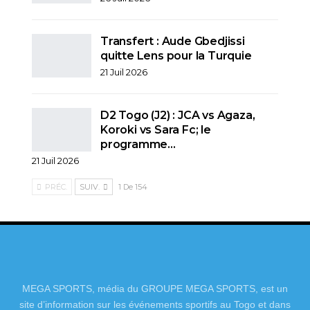
Transfert : Aude Gbedjissi
quitte Lens pour la Turquie
21 Juil 2026
D2 Togo (J2) : JCA vs Agaza,
Koroki vs Sara Fc; le
programme…
21 Juil 2026
PRÉC.
SUIV.
1 De 154
MEGA SPORTS, média du GROUPE MEGA SPORTS, est un
site d’information sur les événements sportifs au Togo et dans