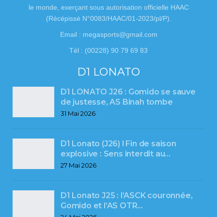
le monde, exerçant sous autorisation officielle HAAC
(Récépissé N°0083/HAAC/01-2023/pl/P).
Email : megasports@gmail.com
Tél : (00228) 90 79 69 83
D1 LONATO
D1 LONATO J26 : Gomido se sauve
de justesse, AS Binah tombe
31 Mai 2026
D1 Lonato (J26) l Fin de saison
explosive : Sens interdit au…
27 Mai 2026
D1 Lonato J25 : l’ASCK couronnée,
Gomido et l’AS OTR…
24 Mai 2026