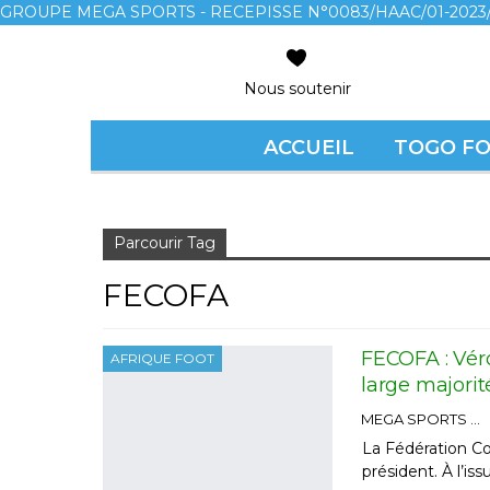
GROUPE MEGA SPORTS - RECEPISSE N°0083/HAAC/01-2023/
Nous soutenir
ACCUEIL
TOGO F
Accueil
FECOFA
Parcourir Tag
FECOFA
FECOFA : Vé
AFRIQUE FOOT
large majorit
MEGA SPORTS
La Fédération C
président. À l’i