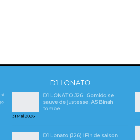
D1 LONATO
st
D1 LONATO J26 : Gomido se
sauve de justesse, AS Binah
go
tombe
e
31 Mai 2026
D1 Lonato (J26) l Fin de saison