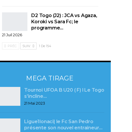
D2 Togo (J2) : JCA vs Agaza,
Koroki vs Sara Fc; le
programme…
21 Juil 2026
PRÉC.
SUIV.
1 De 154
MEGA TIRAGE
Tournoi UFOA B U20 ( F) l Le Togo
s’incline…
21 Mai 2023
Ligue1lonaci| le Fc San Pedro
présente son nouvel entraîneur…