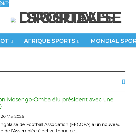
pl/P
OOT
AFRIQUE SPORTS
MONDIAL SPO
ron Mosengo-Omba élu président avec une
é
20 Mai 2026
ongolaise de Football Association (FECOFA) a un nouveau
ssue de l’Assemblée élective tenue ce…