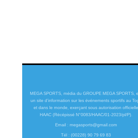
MEGA SPORTS, média du GROUPE MEGA SPORTS, e
un site d’information sur les événements sportifs au To
et dans le monde, exerçant sous autorisation officiell
HAAC (Récépissé N°0083/HAAC/01-2023/pl/P).
Email : megasports@gmail.com
Tél : (00228) 90 79 69 83