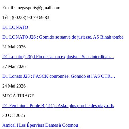
Email : megasports@gmail.com
Tél : (00228) 90 79 69 83
D1 LONATO
D1 LONATO J26 : Gomido se sauve de justesse, AS Binah tombe
31 Mai 2026
D1 Lonato (J26) l Fin de saison explosive : Sens interdit au…
27 Mai 2026
D1 Lonato J25 : l’ASCK couronnée, Gomido et l’AS OTR…
24 Mai 2026
MEGA TIRAGE
D1 Féminine l Poule B (J11) : Asko plus proche des play-offs
30 Oct 2025
Amical l Les Éperviers Dames à Cotonou