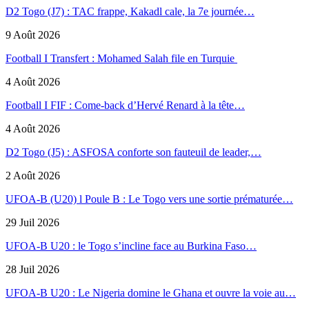
D2 Togo (J7) : TAC frappe, Kakadl cale, la 7e journée…
9 Août 2026
Football I Transfert : Mohamed Salah file en Turquie
4 Août 2026
Football I FIF : Come-back d’Hervé Renard à la tête…
4 Août 2026
D2 Togo (J5) : ASFOSA conforte son fauteuil de leader,…
2 Août 2026
UFOA-B (U20) l Poule B : Le Togo vers une sortie prématurée…
29 Juil 2026
UFOA-B U20 : le Togo s’incline face au Burkina Faso…
28 Juil 2026
UFOA-B U20 : Le Nigeria domine le Ghana et ouvre la voie au…