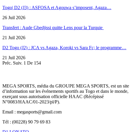
Togo| D2 (J3) : ASFOSA et Agouwa s’imposent, Agaza…
26 Juil 2026
Transfert : Aude Gbedjissi quitte Lens pour la Turquie
21 Juil 2026
D2 Togo (J2) : JCA vs Agaza, Koroki vs Sara Fc; le programme…
21 Juil 2026
Préc.
Suiv.
1 De 154
MEGA SPORTS, média du GROUPE MEGA SPORTS, est un site
d’information sur les événements sportifs au Togo et dans le monde,
exerçant sous autorisation officielle HAAC (Récépissé
N°0083/HAAC/01-2023/pl/P).
Email : megasports@gmail.com
Tél : (00228) 90 79 69 83
D1 LONATO