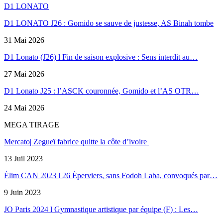
D1 LONATO
D1 LONATO J26 : Gomido se sauve de justesse, AS Binah tombe
31 Mai 2026
D1 Lonato (J26) l Fin de saison explosive : Sens interdit au…
27 Mai 2026
D1 Lonato J25 : l’ASCK couronnée, Gomido et l’AS OTR…
24 Mai 2026
MEGA TIRAGE
Mercato| Zegueï fabrice quitte la côte d’ivoire
13 Juil 2023
Élim CAN 2023 l 26 Éperviers, sans Fodoh Laba, convoqués par…
9 Juin 2023
JO Paris 2024 l Gymnastique artistique par équipe (F) : Les…