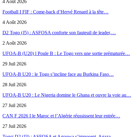
4 Août 2026
Football I FIF : Come-back d’Hervé Renard à la tête…
4 Août 2026
D2 Togo (J5) : ASFOSA conforte son fauteuil de leader,…
2 Août 2026
UFOA-B (U20) l Poule B : Le Togo vers une sortie prématurée…
29 Juil 2026
UFOA-B U20 : le Togo s’incline face au Burkina Faso…
28 Juil 2026
UFOA-B U20 : Le Nigeria domine le Ghana et ouvre la voie au…
27 Juil 2026
CAN F 2026 I le Maroc et l’Algérie réussissent leur entrée…
27 Juil 2026
Togo| D2 (J3) : ASFOSA et Agouwa s’imposent, Agaza…