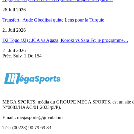
26 Juil 2026
Transfert : Aude Gbedjissi quitte Lens pour la Turquie
21 Juil 2026
D2 Togo (J2) : JCA vs Agaza, Koroki vs Sara Fc; le programme…
21 Juil 2026
Préc.
Suiv.
1 De 154
MEGA SPORTS, média du GROUPE MEGA SPORTS, est un site d’informa
N°0083/HAAC/01-2023/pl/P).
Email : megasports@gmail.com
Tél : (00228) 90 79 69 83