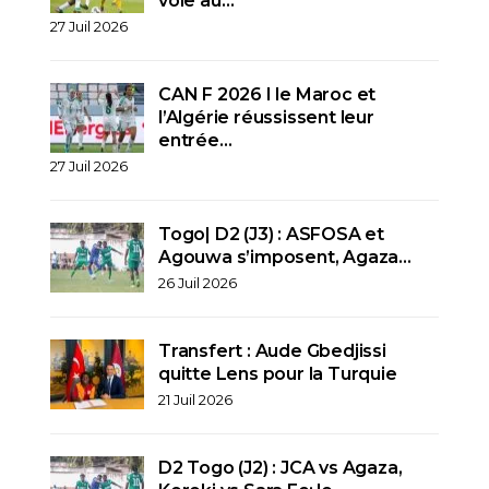
voie au…
27 Juil 2026
CAN F 2026 I le Maroc et
l’Algérie réussissent leur
entrée…
27 Juil 2026
Togo| D2 (J3) : ASFOSA et
Agouwa s’imposent, Agaza…
26 Juil 2026
Transfert : Aude Gbedjissi
quitte Lens pour la Turquie
21 Juil 2026
D2 Togo (J2) : JCA vs Agaza,