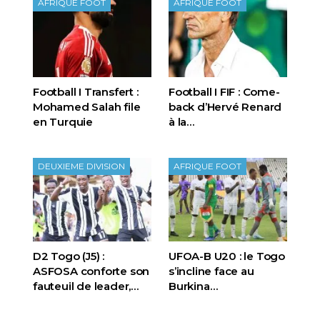
AFRIQUE FOOT
AFRIQUE FOOT
Football I Transfert :
Football I FIF : Come-
Mohamed Salah file
back d’Hervé Renard
en Turquie
à la…
DEUXIEME DIVISION
AFRIQUE FOOT
D2 Togo (J5) :
UFOA-B U20 : le Togo
ASFOSA conforte son
s’incline face au
fauteuil de leader,…
Burkina…