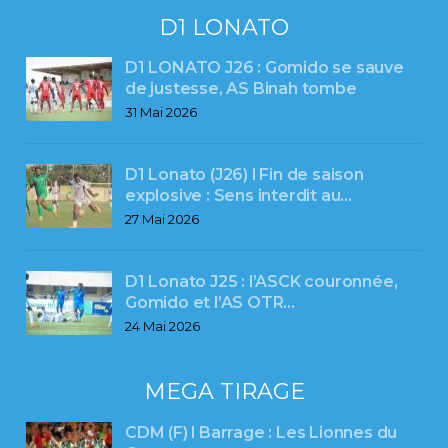
D1 LONATO
D1 LONATO J26 : Gomido se sauve
de justesse, AS Binah tombe
31 Mai 2026
D1 Lonato (J26) l Fin de saison
explosive : Sens interdit au…
27 Mai 2026
D1 Lonato J25 : l’ASCK couronnée,
Gomido et l’AS OTR…
24 Mai 2026
MEGA TIRAGE
CDM (F) l Barrage : Les Lionnes du