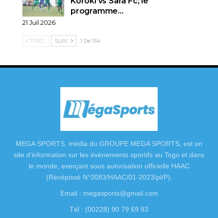
Koroki vs Sara Fc; le
programme…
21 Juil 2026
PRÉC.
SUIV.
1 De 154
MEGA SPORTS, média du GROUPE MEGA SPORTS, est un
site d’information sur les événements sportifs au Togo et dans
le monde, exerçant sous autorisation officielle HAAC
(Récépissé N°0083/HAAC/01-2023/pl/P).
Email : megasports@gmail.com
Tél : (00228) 90 79 69 83