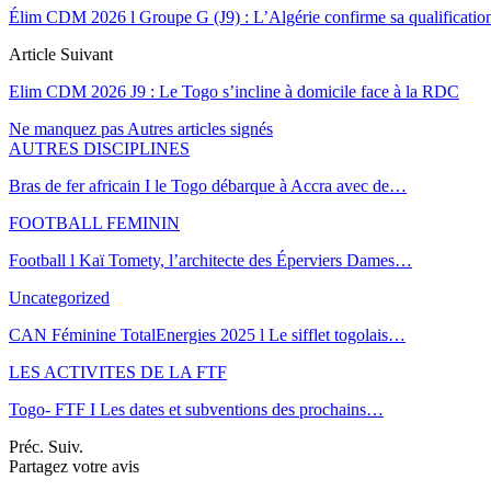
Élim CDM 2026 l Groupe G (J9) : L’Algérie confirme sa qualificatio
Article Suivant
Elim CDM 2026 J9 : Le Togo s’incline à domicile face à la RDC
Ne manquez pas
Autres articles signés
AUTRES DISCIPLINES
Bras de fer africain I le Togo débarque à Accra avec de…
FOOTBALL FEMININ
Football l Kaï Tomety, l’architecte des Éperviers Dames…
Uncategorized
CAN Féminine TotalEnergies 2025 l Le sifflet togolais…
LES ACTIVITES DE LA FTF
Togo- FTF I Les dates et subventions des prochains…
Préc.
Suiv.
Partagez votre avis