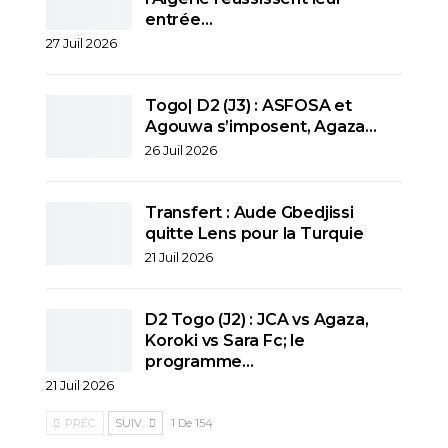
entrée…
27 Juil 2026
Togo| D2 (J3) : ASFOSA et
Agouwa s’imposent, Agaza…
26 Juil 2026
Transfert : Aude Gbedjissi
quitte Lens pour la Turquie
21 Juil 2026
D2 Togo (J2) : JCA vs Agaza,
Koroki vs Sara Fc; le
programme…
21 Juil 2026
PRÉC.
SUIV.
1 De 154