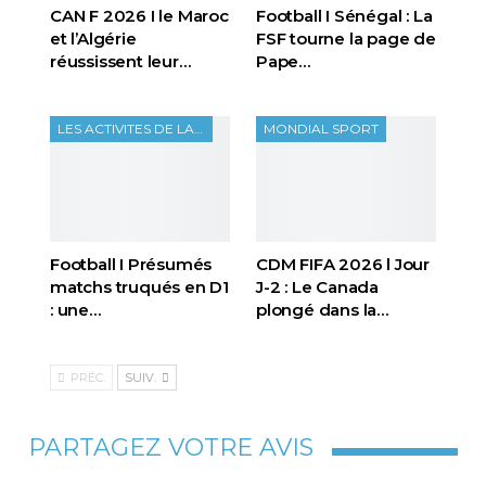
CAN F 2026 I le Maroc
Football I Sénégal : La
et l’Algérie
FSF tourne la page de
réussissent leur…
Pape…
LES ACTIVITES DE LA FTF
MONDIAL SPORT
Football I Présumés
CDM FIFA 2026 l Jour
matchs truqués en D1
J-2 : Le Canada
: une…
plongé dans la…
PRÉC.
SUIV.
PARTAGEZ VOTRE AVIS