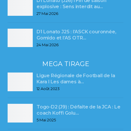
D1 Lonato (J26) l Fin de saison
explosive : Sens interdit au…
27 Mai 2026
D1 Lonato J25 : l’ASCK couronnée,
Gomido et l’AS OTR…
24 Mai 2026
MEGA TIRAGE
Ligue Régionale de Football de la
Kara l Les dames à…
12 Août 2023
Togo-D2 (J9) : Défaite de la JCA : Le
coach Koffi Golu…
5 Mai 2025