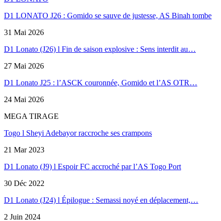
D1 LONATO J26 : Gomido se sauve de justesse, AS Binah tombe
31 Mai 2026
D1 Lonato (J26) l Fin de saison explosive : Sens interdit au…
27 Mai 2026
D1 Lonato J25 : l’ASCK couronnée, Gomido et l’AS OTR…
24 Mai 2026
MEGA TIRAGE
Togo l Sheyi Adebayor raccroche ses crampons
21 Mar 2023
D1 Lonato (J9) l Espoir FC accroché par l’AS Togo Port
30 Déc 2022
D1 Lonato (J24) l Épilogue : Semassi noyé en déplacement,…
2 Juin 2024