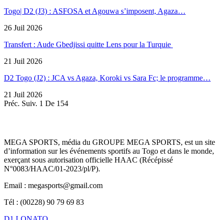
Togo| D2 (J3) : ASFOSA et Agouwa s’imposent, Agaza…
26 Juil 2026
Transfert : Aude Gbedjissi quitte Lens pour la Turquie
21 Juil 2026
D2 Togo (J2) : JCA vs Agaza, Koroki vs Sara Fc; le programme…
21 Juil 2026
Préc.
Suiv.
1 De 154
MEGA SPORTS, média du GROUPE MEGA SPORTS, est un site
d’information sur les événements sportifs au Togo et dans le monde,
exerçant sous autorisation officielle HAAC (Récépissé
N°0083/HAAC/01-2023/pl/P).
Email : megasports@gmail.com
Tél : (00228) 90 79 69 83
D1 LONATO