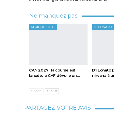
Ne manquez pas
AFRIQUE FOOT
D1 LONATO
CAN 2027 : la course est
D1 Lonato (
lancée, la CAF dévoile un…
nirvana à u
PRÉC.
SUIV.
PARTAGEZ VOTRE AVIS