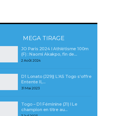
MEGA TIRAGE
JO Paris 2024 l Athlétisme 100m
(F) : Naomi Akakpo, fin de…
2 Août 2024
D1 Lonato (J29)| L’AS Togo s’offre
Entente II,…
31 Mai 2023
Togo – D1 Féminine (J1) l Le
champion en titre au…
7 Juil 2023