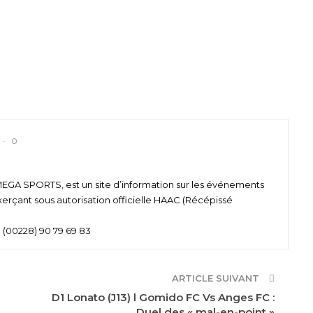
0
 SPORTS, est un site d’information sur les événements
xerçant sous autorisation officielle HAAC (Récépissé
 (00228) 90 79 69 83
ARTICLE SUIVANT
D1 Lonato (J13) l Gomido FC Vs Anges FC :
Duel des « mal-en-point »