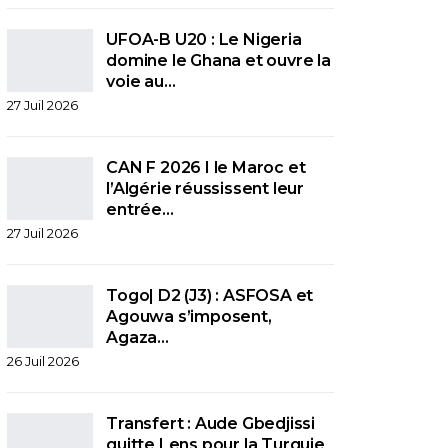
UFOA-B U20 : Le Nigeria
domine le Ghana et ouvre la
voie au…
27 Juil 2026
CAN F 2026 I le Maroc et
l’Algérie réussissent leur
entrée…
27 Juil 2026
Togo| D2 (J3) : ASFOSA et
Agouwa s’imposent,
Agaza…
26 Juil 2026
Transfert : Aude Gbedjissi
quitte Lens pour la Turquie