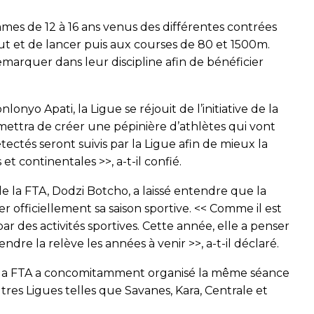
es de 12 à 16 ans venus des différentes contrées
ut et de lancer puis aux courses de 80 et 1500m.
remarquer dans leur discipline afin de bénéficier
lonyo Apati, la Ligue se réjouit de l’initiative de la
rmettra de créer une pépinière d’athlètes qui vont
tectés seront suivis par la Ligue afin de mieux la
t continentales >>, a-t-il confié.
de la FTA, Dodzi Botcho, a laissé entendre que la
er officiellement sa saison sportive. << Comme il est
par des activités sportives. Cette année, elle a penser
dre la relève les années à venir >>, a-t-il déclaré.
, la FTA a concomitamment organisé la même séance
tres Ligues telles que Savanes, Kara, Centrale et