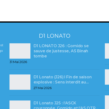
D1 LONATO
st
D1 LONATO J26 : Gomido se
sauve de justesse, AS Binah
go
tombe
e
31 Mai 2026
D1 Lonato (J26) l Fin de saison
explosive : Sens interdit au…
27 Mai 2026
D1 Lonato J25 : l’ASCK
couronnée, Gomido et l’AS OTR…