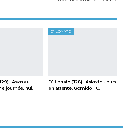
D1 LONATO
J29) l Asko au
D1 Lonato (J28) l Asko toujours
ne journée, nul…
en attente, Gomido FC…