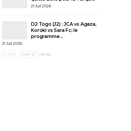
21 Juil 2026
D2 Togo (J2) : JCA vs Agaza,
Koroki vs Sara Fc; le
programme…
21 Juil 2026
PRÉC.
SUIV.
1 De 154