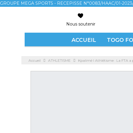
GROUPE MEGA SPORTS - RECEPISSE N°0083/HAAC/01-2023/
Nous soutenir
ACCUEIL
TOGO F
Accueil
ATHLETISME
Kpalimé l Athlétisme : La FTA a 