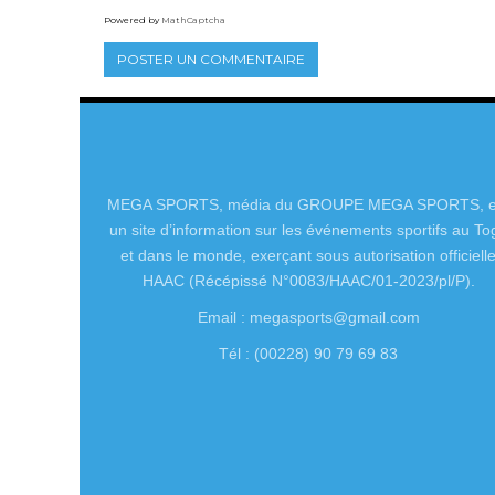
Powered by
MathCaptcha
MEGA SPORTS, média du GROUPE MEGA SPORTS, e
un site d’information sur les événements sportifs au To
et dans le monde, exerçant sous autorisation officiell
HAAC (Récépissé N°0083/HAAC/01-2023/pl/P).
Email : megasports@gmail.com
Tél : (00228) 90 79 69 83