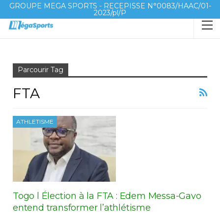
GROUPE MEGA SPORTS - RECEPISSE N°0083/HAAC/01-
2023/pl/P
Accueil
FTA
Parcourir Tag
FTA
ATHLETISME
Togo l Élection à la FTA : Edem Messa-Gavo
entend transformer l’athlétisme