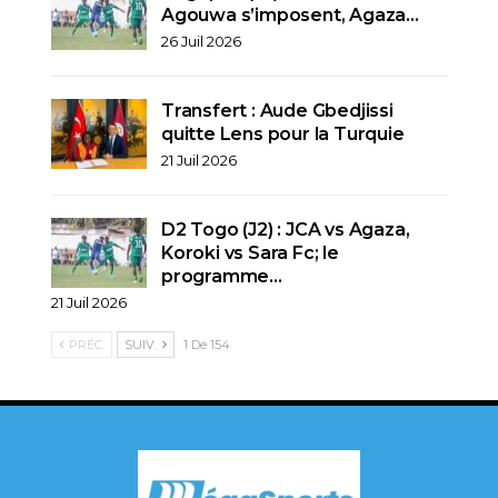
Agouwa s’imposent, Agaza…
26 Juil 2026
Transfert : Aude Gbedjissi
quitte Lens pour la Turquie
21 Juil 2026
D2 Togo (J2) : JCA vs Agaza,
Koroki vs Sara Fc; le
programme…
21 Juil 2026
PRÉC.
SUIV.
1 De 154