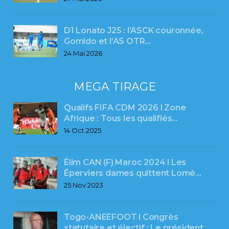
D1 Lonato J25 : l’ASCK couronnée,
Gomido et l’AS OTR…
24 Mai 2026
MEGA TIRAGE
Qualifs FIFA CDM 2026 l Zone
Afrique : Tous les qualifiés…
14 Oct 2025
Élim CAN (F) Maroc 2024 l Les
Éperviers dames quittent Lomé…
25 Nov 2023
Togo-ANEEFOOT l Congrès
statutaire et électif : Le président…