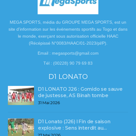
MEGA SPORTS, média du GROUPE MEGA SPORTS, est un
site d’information sur les événements sportifs au Togo et dans
le monde, exerçant sous autorisation officielle HAAC
(Récépissé N°0083/HAAC/01-2023/pl/P).
Email : megasports@gmail.com
Tél : (00228) 90 79 69 83
D1 LONATO
D1 LONATO J26 : Gomido se sauve
de justesse, AS Binah tombe
31 Mai 2026
D1 Lonato (J26) l Fin de saison
explosive : Sens interdit au…
27 Mai 2026