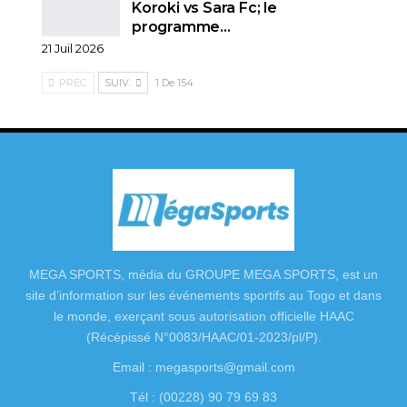
Koroki vs Sara Fc; le
programme…
21 Juil 2026
PRÉC.
SUIV.
1 De 154
MEGA SPORTS, média du GROUPE MEGA SPORTS, est un
site d’information sur les événements sportifs au Togo et dans
le monde, exerçant sous autorisation officielle HAAC
(Récépissé N°0083/HAAC/01-2023/pl/P).
Email : megasports@gmail.com
Tél : (00228) 90 79 69 83