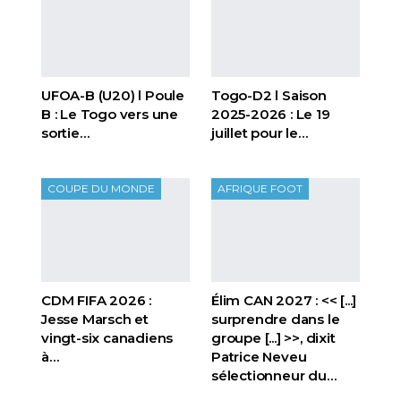
UFOA-B (U20) l Poule
Togo-D2 l Saison
B : Le Togo vers une
2025-2026 : Le 19
sortie…
juillet pour le…
COUPE DU MONDE
AFRIQUE FOOT
CDM FIFA 2026 :
Élim CAN 2027 : << [...]
Jesse Marsch et
surprendre dans le
vingt-six canadiens
groupe [...] >>, dixit
à…
Patrice Neveu
sélectionneur du
…