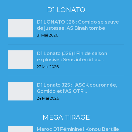
D1 LONATO
D1 LONATO J26 : Gomido se sauve
de justesse, AS Binah tombe
31 Mai 2026
D1 Lonato (J26) l Fin de saison
explosive : Sens interdit au…
27 Mai 2026
D1 Lonato J25 : l’ASCK couronnée,
Gomido et l’AS OTR…
24 Mai 2026
MEGA TIRAGE
Maroc D1 Féminine l Konou Bertille