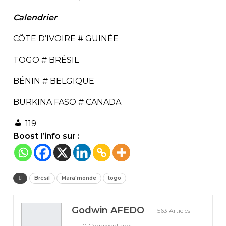
Calendrier
CÔTE D’IVOIRE # GUINÉE
TOGO # BRÉSIL
BÉNIN # BELGIQUE
BURKINA FASO # CANADA
119
Boost l’info sur :
Brésil
Mara'monde
togo
Godwin AFEDO
563 Articles
0 Commentaires