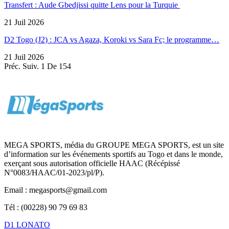
Transfert : Aude Gbedjissi quitte Lens pour la Turquie
21 Juil 2026
D2 Togo (J2) : JCA vs Agaza, Koroki vs Sara Fc; le programme…
21 Juil 2026
Préc.
Suiv.
1 De 154
MEGA SPORTS, média du GROUPE MEGA SPORTS, est un site
d’information sur les événements sportifs au Togo et dans le monde,
exerçant sous autorisation officielle HAAC (Récépissé
N°0083/HAAC/01-2023/pl/P).
Email : megasports@gmail.com
Tél : (00228) 90 79 69 83
D1 LONATO