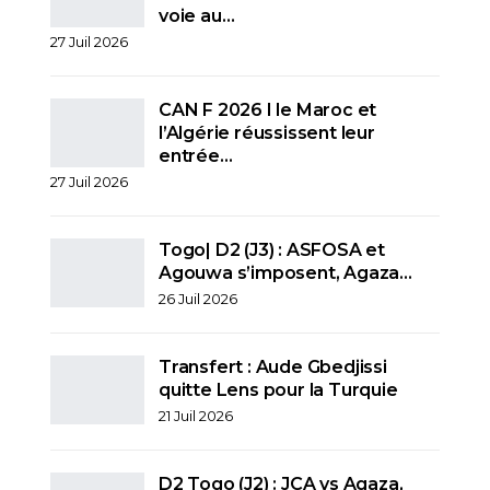
voie au…
27 Juil 2026
CAN F 2026 I le Maroc et
l’Algérie réussissent leur
entrée…
27 Juil 2026
Togo| D2 (J3) : ASFOSA et
Agouwa s’imposent, Agaza…
26 Juil 2026
Transfert : Aude Gbedjissi
quitte Lens pour la Turquie
21 Juil 2026
D2 Togo (J2) : JCA vs Agaza,