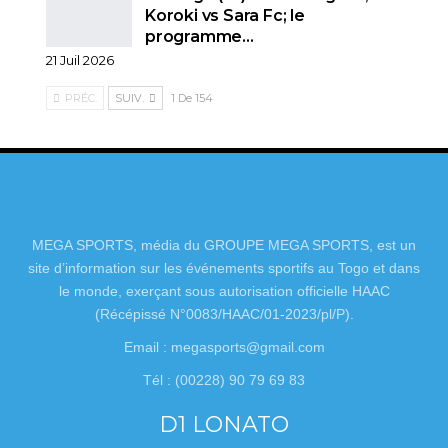
Koroki vs Sara Fc; le
programme…
21 Juil 2026
PRÉC.
SUIV.
1 De 154
MEGA SPORTS, média du GROUPE MEGA SPORTS, est un
site d’information sur les événements sportifs au Togo et dans
le monde, exerçant sous autorisation officielle HAAC
(Récépissé N°0083/HAAC/01-2023/pl/P).
Email : megasports@gmail.com
Tél : (00228) 90 79 69 83
D1 LONATO