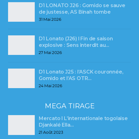
D1 LONATO J26 : Gomido se sauve
de justesse, AS Binah tombe
31 Mai 2026
D1 Lonato (J26) l Fin de saison
explosive : Sens interdit au…
27 Mai 2026
D1 Lonato J25 : l’ASCK couronnée,
Gomido et l’AS OTR…
24 Mai 2026
MEGA TIRAGE
Mercato l L’internationale togolaise
Djankalé Ella…
21 Août 2023