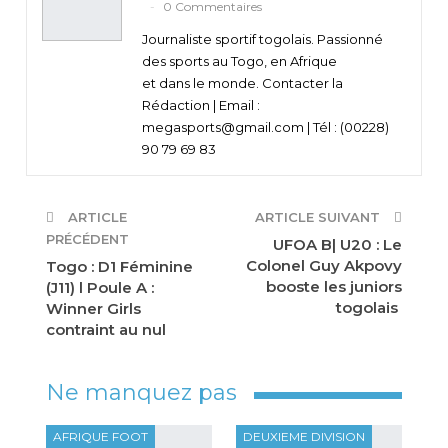
0 Commentaires
Journaliste sportif togolais. Passionné
des sports au Togo, en Afrique
et dans le monde. Contacter la
Rédaction | Email :
megasports@gmail.com | Tél : (00228)
90 79 69 83
ARTICLE
ARTICLE SUIVANT
PRÉCÉDENT
UFOA B| U20 : Le
Colonel Guy Akpovy
Togo : D1 Féminine
booste les juniors
(J11) l Poule A :
togolais
Winner Girls
contraint au nul
Ne manquez pas
AFRIQUE FOOT
DEUXIEME DIVISION