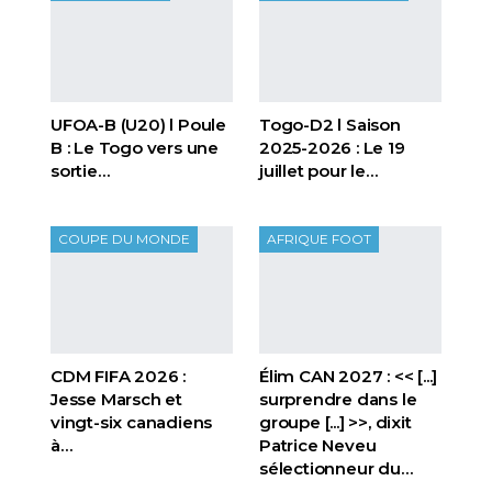
UFOA-B (U20) l Poule
Togo-D2 l Saison
B : Le Togo vers une
2025-2026 : Le 19
sortie…
juillet pour le…
COUPE DU MONDE
AFRIQUE FOOT
CDM FIFA 2026 :
Élim CAN 2027 : << [...]
Jesse Marsch et
surprendre dans le
vingt-six canadiens
groupe [...] >>, dixit
à…
Patrice Neveu
sélectionneur du
…