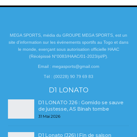
MEGA SPORTS, média du GROUPE MEGA SPORTS, est un
site d’information sur les événements sportifs au Togo et dans
le monde, exerçant sous autorisation officielle HAAC
(Récépissé N°0083/HAAC/01-2023/pl/P).
Email : megasports@gmail.com
Tél : (00228) 90 79 69 83
D1 LONATO
D1 LONATO J26 : Gomido se sauve
de justesse, AS Binah tombe
31 Mai 2026
D1 Lonato (J26) l Fin de saison