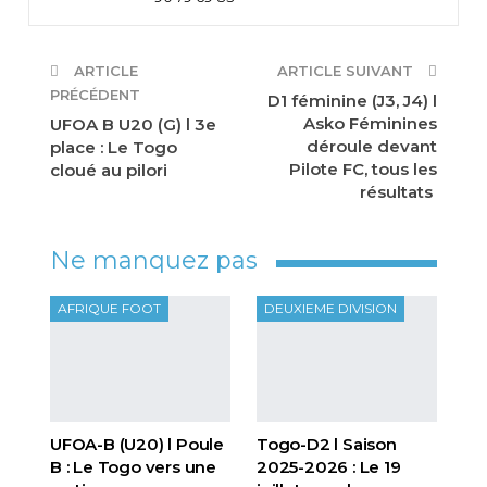
ARTICLE
ARTICLE SUIVANT
PRÉCÉDENT
D1 féminine (J3, J4) l
Asko Féminines
UFOA B U20 (G) l 3e
déroule devant
place : Le Togo
Pilote FC, tous les
cloué au pilori
résultats
Ne manquez pas
AFRIQUE FOOT
DEUXIEME DIVISION
UFOA-B (U20) l Poule
Togo-D2 l Saison
B : Le Togo vers une
2025-2026 : Le 19