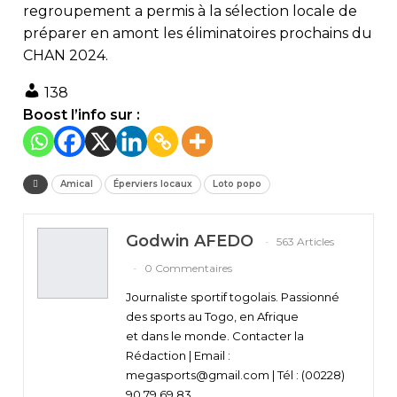
regroupement a permis à la sélection locale de
préparer en amont les éliminatoires prochains du
CHAN 2024.
138
Boost l’info sur :
Amical
Éperviers locaux
Loto popo
Godwin AFEDO
563 Articles
0 Commentaires
Journaliste sportif togolais. Passionné
des sports au Togo, en Afrique
et dans le monde. Contacter la
Rédaction | Email :
megasports@gmail.com | Tél : (00228)
90 79 69 83