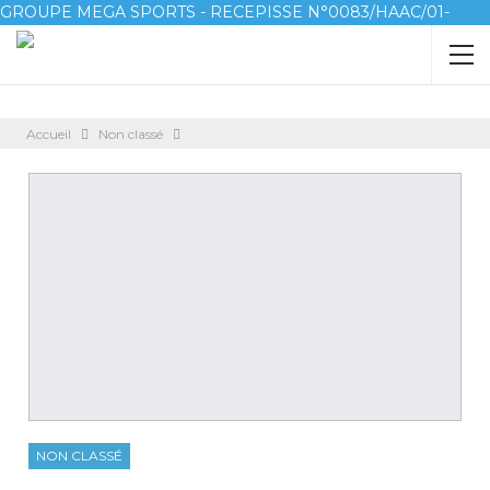
GROUPE MEGA SPORTS - RECEPISSE N°0083/HAAC/01-
2023/pl/P
Accueil
Non classé
NON CLASSÉ