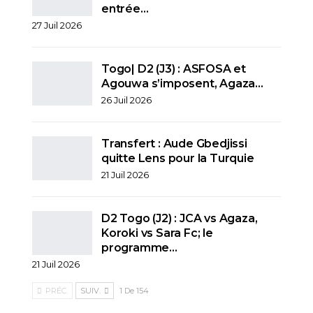
entrée…
27 Juil 2026
Togo| D2 (J3) : ASFOSA et
Agouwa s’imposent, Agaza…
26 Juil 2026
Transfert : Aude Gbedjissi
quitte Lens pour la Turquie
21 Juil 2026
D2 Togo (J2) : JCA vs Agaza,
Koroki vs Sara Fc; le
programme…
21 Juil 2026
PRÉC.
SUIV.
1 De 154