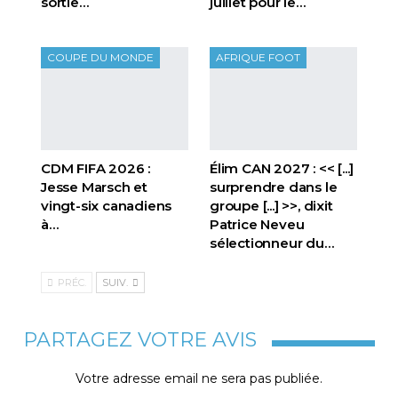
sortie…
juillet pour le…
COUPE DU MONDE
AFRIQUE FOOT
CDM FIFA 2026 :
Élim CAN 2027 : << [...]
Jesse Marsch et
surprendre dans le
vingt-six canadiens
groupe [...] >>, dixit
à…
Patrice Neveu
sélectionneur du
…
PRÉC.
SUIV.
PARTAGEZ VOTRE AVIS
Votre adresse email ne sera pas publiée.