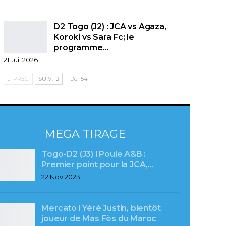
D2 Togo (J2) : JCA vs Agaza,
Koroki vs Sara Fc; le
programme…
21 Juil 2026
PRÉC.
SUIV.
1 De 154
MEGA TIRAGE
Togo-D2 (J3) l Poule A&B :
Premier point pour la JCA,…
22 Nov 2023
Mercato l Yéré Justin, bientôt
joueur de Mas Fès du Maroc