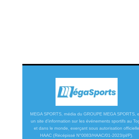
MEGA SPORTS, média du GROUPE MEGA SPORTS, e
un site d’information sur les événements sportifs au To
et dans le monde, exerçant sous autorisation officiell
HAAC (Récépissé N°0083/HAAC/01-2023/pl/P).