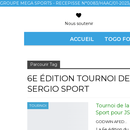
GROUPE MEGA SPORTS - RECEPISSE N°0083/HAAC/01-2023/
Nous soutenir
ACCUEIL
TOGO F
Accueil
6e édition tournoi de la jeunesse Trophée Sergio sp
Parcourir Tag
6E ÉDITION TOURNOI D
SERGIO SPORT
Tournoi de la
TOURNOI
Sport pour J
GODWIN AFEDO
La 6e édition du