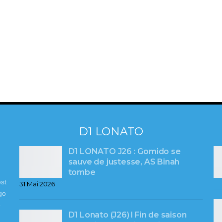
D1 LONATO
D1 LONATO J26 : Gomido se
sauve de justesse, AS Binah
tombe
st
31 Mai 2026
go
e
D1 Lonato (J26) l Fin de saison