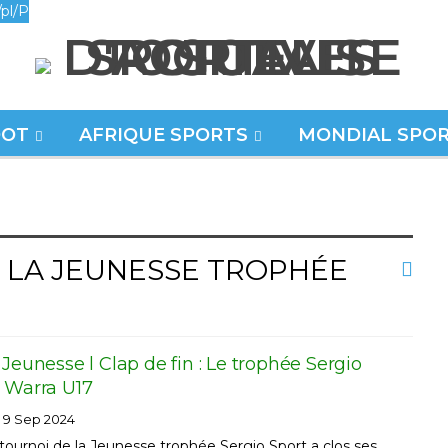
pl/P
OOT
AFRIQUE SPORTS
MONDIAL SPO
ort
E LA JEUNESSE TROPHÉE
 Jeunesse l Clap de fin : Le trophée Sergio
S Warra U17
9 Sep 2024
 tournoi de la Jeunesse trophée Sergio Sport a clos ses