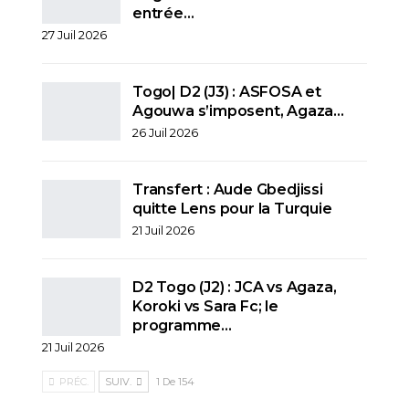
entrée…
27 Juil 2026
Togo| D2 (J3) : ASFOSA et
Agouwa s’imposent, Agaza…
26 Juil 2026
Transfert : Aude Gbedjissi
quitte Lens pour la Turquie
21 Juil 2026
D2 Togo (J2) : JCA vs Agaza,
Koroki vs Sara Fc; le
programme…
21 Juil 2026
PRÉC.
SUIV.
1 De 154