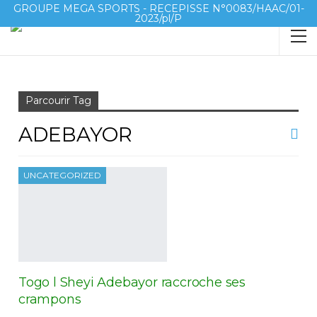
GROUPE MEGA SPORTS - RECEPISSE N°0083/HAAC/01-
2023/pl/P
Accueil
Adebayor
Parcourir Tag
ADEBAYOR
UNCATEGORIZED
Togo l Sheyi Adebayor raccroche ses
crampons