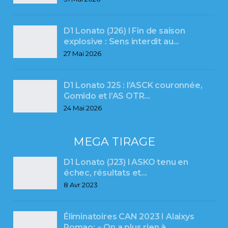
D1 Lonato (J26) l Fin de saison
explosive : Sens interdit au…
27 Mai 2026
D1 Lonato J25 : l’ASCK couronnée,
Gomido et l’AS OTR…
24 Mai 2026
MEGA TIRAGE
D1 Lonato (J23) l ASKO tenu en
échec, résultats et…
8 Avr 2023
Éliminatoires CAN 2023 I Alaixys
Romao: « On a plus rien à…