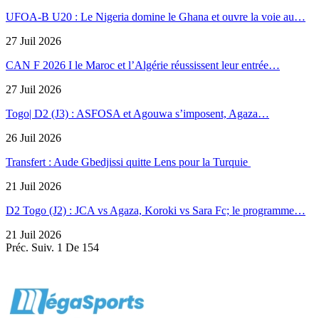
UFOA-B U20 : Le Nigeria domine le Ghana et ouvre la voie au…
27 Juil 2026
CAN F 2026 I le Maroc et l’Algérie réussissent leur entrée…
27 Juil 2026
Togo| D2 (J3) : ASFOSA et Agouwa s’imposent, Agaza…
26 Juil 2026
Transfert : Aude Gbedjissi quitte Lens pour la Turquie
21 Juil 2026
D2 Togo (J2) : JCA vs Agaza, Koroki vs Sara Fc; le programme…
21 Juil 2026
Préc.
Suiv.
1 De 154