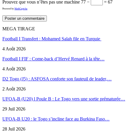
Prouvez que vous n’êtes pas une machine
77 −
= 67
Powered by
MathCaptcha
MEGA TIRAGE
Football I Transfert : Mohamed Salah file en Turquie
4 Août 2026
Football I FIF : Come-back d’Hervé Renard à la tête…
4 Août 2026
D2 Togo (J5) : ASFOSA conforte son fauteuil de leader,…
2 Août 2026
UFOA-B (U20) l Poule B : Le Togo vers une sortie prématurée…
29 Juil 2026
UFOA-B U20 : le Togo s’incline face au Burkina Faso…
28 Juil 2026