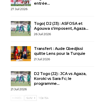
entrée…
27 Juil 2026
Togo| D2 (J3) : ASFOSA et
Agouwa s’imposent, Agaza…
26 Juil 2026
Transfert : Aude Gbedjissi
quitte Lens pour la Turquie
21 Juil 2026
D2 Togo (J2) : JCA vs Agaza,
Koroki vs Sara Fc; le
programme…
21 Juil 2026
PRÉC.
SUIV.
1 De 154