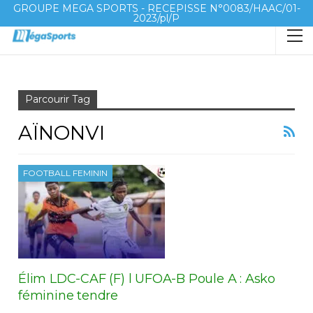
GROUPE MEGA SPORTS - RECEPISSE N°0083/HAAC/01-
2023/pl/P
Accueil
Aïnonvi
Parcourir Tag
AÏNONVI
FOOTBALL FEMININ
Élim LDC-CAF (F) l UFOA-B Poule A : Asko
féminine tendre