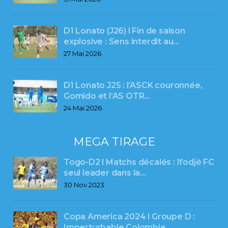
D1 Lonato (J26) l Fin de saison
explosive : Sens interdit au…
27 Mai 2026
D1 Lonato J25 : l’ASCK couronnée,
Gomido et l’AS OTR…
24 Mai 2026
MEGA TIRAGE
Togo-D2 l Matchs décalés : Ifodjè FC
seul leader dans la…
30 Nov 2023
Copa America 2024 l Groupe D :
Imperturbable Colombie