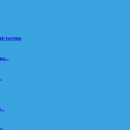
nah tombe
 au…
…
n…
au…