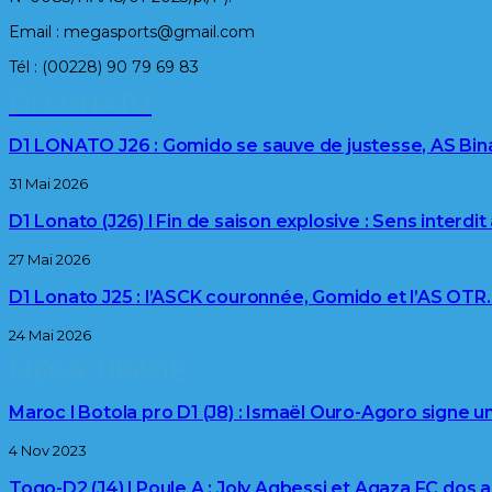
Email : megasports@gmail.com
Tél : (00228) 90 79 69 83
D1 LONATO
D1 LONATO J26 : Gomido se sauve de justesse, AS Bi
31 Mai 2026
D1 Lonato (J26) l Fin de saison explosive : Sens interdit
27 Mai 2026
D1 Lonato J25 : l’ASCK couronnée, Gomido et l’AS OTR
24 Mai 2026
MEGA TIRAGE
Maroc l Botola pro D1 (J8) : Ismaël Ouro-Agoro signe u
4 Nov 2023
Togo-D2 (J4) l Poule A : Joly Agbessi et Agaza FC dos 