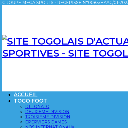
GROUPE MEGA SPORTS - RECEPISSE N°0083/HAAC/01-2023
SPORTIVES - SITE TOGO
ACCUEIL
TOGO FOOT
D1 LONATO
DEUXIEME DIVISION
TROISIEME DIVISION
EPERVIERS DAMES
NOS INTERNATIONAUX