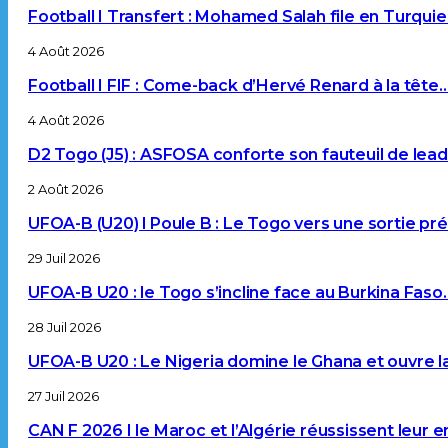
Football I Transfert : Mohamed Salah file en Turqui
4 Août 2026
Football I FIF : Come-back d’Hervé Renard à la tête
4 Août 2026
D2 Togo (J5) : ASFOSA conforte son fauteuil de lea
2 Août 2026
UFOA-B (U20) l Poule B : Le Togo vers une sortie p
29 Juil 2026
UFOA-B U20 : le Togo s’incline face au Burkina Faso
28 Juil 2026
UFOA-B U20 : Le Nigeria domine le Ghana et ouvre l
27 Juil 2026
CAN F 2026 I le Maroc et l’Algérie réussissent leur 