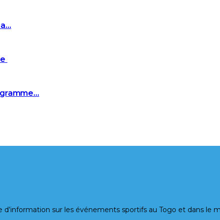
za…
ie
programme…
ormation sur les événements sportifs au Togo et dans le mond