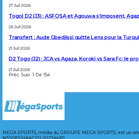
27 Juil 2026
Togo| D2 (J3) : ASFOSA et Agouwa s’imposent, Aga
26 Juil 2026
Transfert : Aude Gbedjissi quitte Lens pour la Turqu
21 Juil 2026
D2 Togo (J2) : JCA vs Agaza, Koroki vs Sara Fc; le 
21 Juil 2026
Préc.
Suiv.
1 De 154
MEGA SPORTS, média du GROUPE MEGA SPORTS, est un site d’inf
N°0083/HAAC/01-2023/pl/P).