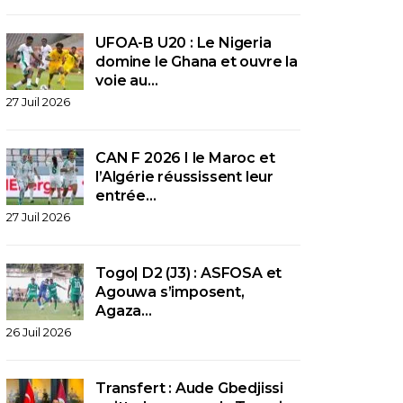
UFOA-B U20 : Le Nigeria
domine le Ghana et ouvre la
voie au…
27 Juil 2026
CAN F 2026 I le Maroc et
l’Algérie réussissent leur
entrée…
27 Juil 2026
Togo| D2 (J3) : ASFOSA et
Agouwa s’imposent,
Agaza…
26 Juil 2026
Transfert : Aude Gbedjissi