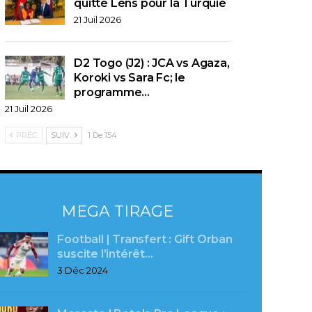
quitte Lens pour la Turquie
21 Juil 2026
D2 Togo (J2) : JCA vs Agaza,
Koroki vs Sara Fc; le
programme…
21 Juil 2026
PRÉC.
SUIV.
1 De 154
MEGA TIRAGE
Football | Transfert : Gift Orban
suscite l’intérêt…
3 Déc 2024