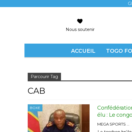
G
Nous soutenir
ACCUEIL
TOGO F
Accueil
CAB
Parcourir Tag
CAB
Confédération
BOXE
élu : Le cong
MEGA SPORTS
Le torchon brûle