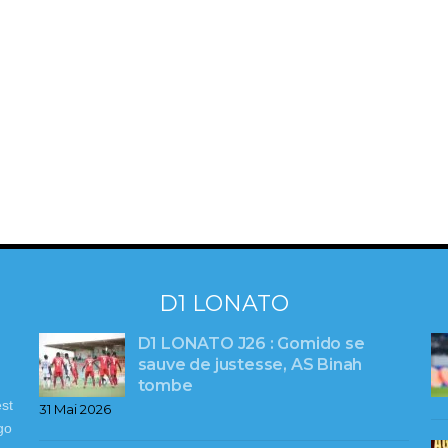
D1 LONATO
D1 LONATO J26 : Gomido se
sauve de justesse, AS Binah
tombe
st
31 Mai 2026
go