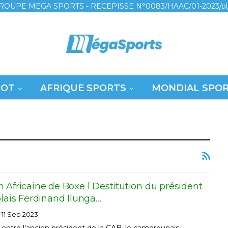
ROUPE MEGA SPORTS - RECEPISSE N°0083/HAAC/01-2023/pl
OOT
AFRIQUE SPORTS
MONDIAL SPO
 Africaine de Boxe l Destitution du président
olais Ferdinand Ilunga…
11 Sep 2023
 entre l'ancien président de la CAB, le camerounais