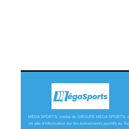
MEGA SPORTS, média du GROUPE MEGA SPORTS, e
un site d’information sur les événements sportifs au To