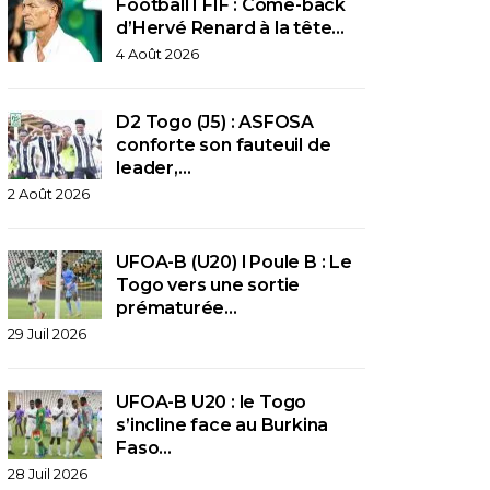
Football I FIF : Come-back
d’Hervé Renard à la tête…
4 Août 2026
D2 Togo (J5) : ASFOSA
conforte son fauteuil de
leader,…
2 Août 2026
UFOA-B (U20) l Poule B : Le
Togo vers une sortie
prématurée…
29 Juil 2026
UFOA-B U20 : le Togo
s’incline face au Burkina
Faso…
28 Juil 2026