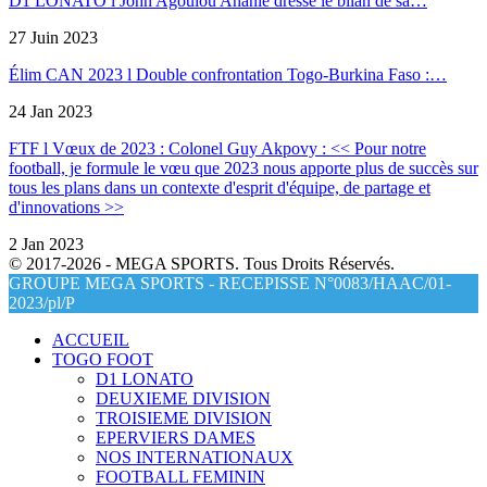
D1 LONATO l John Agoulou Ananie dresse le bilan de sa…
27 Juin 2023
Élim CAN 2023 l Double confrontation Togo-Burkina Faso :…
24 Jan 2023
FTF l Vœux de 2023 : Colonel Guy Akpovy : << Pour notre
football, je formule le vœu que 2023 nous apporte plus de succès sur
tous les plans dans un contexte d'esprit d'équipe, de partage et
d'innovations >>
2 Jan 2023
© 2017-2026 - MEGA SPORTS. Tous Droits Réservés.
GROUPE MEGA SPORTS - RECEPISSE N°0083/HAAC/01-
2023/pl/P
ACCUEIL
TOGO FOOT
D1 LONATO
DEUXIEME DIVISION
TROISIEME DIVISION
EPERVIERS DAMES
NOS INTERNATIONAUX
FOOTBALL FEMININ