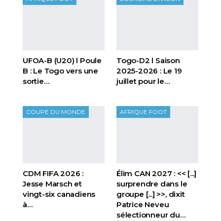
UFOA-B (U20) l Poule
Togo-D2 l Saison
B : Le Togo vers une
2025-2026 : Le 19
sortie…
juillet pour le…
COUPE DU MONDE
AFRIQUE FOOT
CDM FIFA 2026 :
Élim CAN 2027 : << [...]
Jesse Marsch et
surprendre dans le
vingt-six canadiens
groupe [...] >>, dixit
à…
Patrice Neveu
sélectionneur du
…