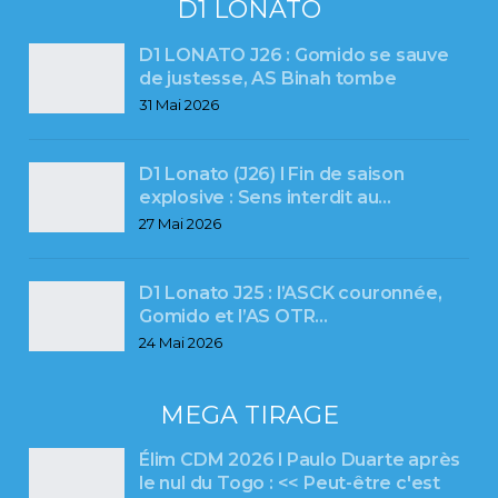
D1 LONATO
D1 LONATO J26 : Gomido se sauve
de justesse, AS Binah tombe
31 Mai 2026
D1 Lonato (J26) l Fin de saison
explosive : Sens interdit au…
27 Mai 2026
D1 Lonato J25 : l’ASCK couronnée,
Gomido et l’AS OTR…
24 Mai 2026
MEGA TIRAGE
Élim CDM 2026 l Paulo Duarte après
le nul du Togo : << Peut-être c'est