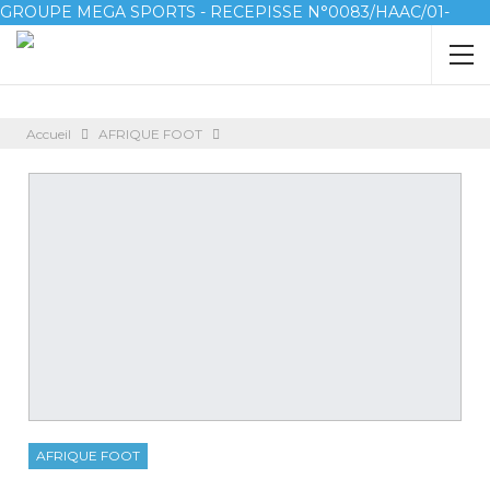
GROUPE MEGA SPORTS - RECEPISSE N°0083/HAAC/01-
2023/pl/P
Accueil
AFRIQUE FOOT
AFRIQUE FOOT