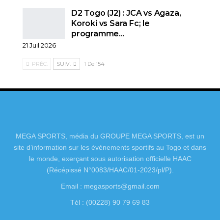
D2 Togo (J2) : JCA vs Agaza,
Koroki vs Sara Fc; le
programme…
21 Juil 2026
PRÉC.
SUIV.
1 De 154
MEGA SPORTS, média du GROUPE MEGA SPORTS, est un
site d’information sur les événements sportifs au Togo et dans
le monde, exerçant sous autorisation officielle HAAC
(Récépissé N°0083/HAAC/01-2023/pl/P).
Email : megasports@gmail.com
Tél : (00228) 90 79 69 83