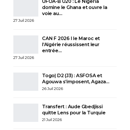
UFOA-B U20 : Le Nigeria
domine le Ghana et ouvre la
voie au…
27 Juil 2026
CAN F 2026 I le Maroc et
l’Algérie réussissent leur
entrée…
27 Juil 2026
Togo| D2 (J3) : ASFOSA et
Agouwa s’imposent, Agaza…
26 Juil 2026
Transfert : Aude Gbedjissi
quitte Lens pour la Turquie
21 Juil 2026