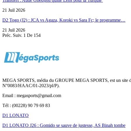
Transfert : Aude Gbedjissi quitte Lens pour la Turquie
21 Juil 2026
D2 Togo (J2) : JCA vs Agaza, Koroki vs Sara Fc; le programme…
21 Juil 2026
Préc.
Suiv.
1 De 154
MEGA SPORTS, média du GROUPE MEGA SPORTS, est un site d’informa
N°0083/HAAC/01-2023/pl/P).
Email : megasports@gmail.com
Tél : (00228) 90 79 69 83
D1 LONATO
D1 LONATO J26 : Gomido se sauve de justesse, AS Binah tombe