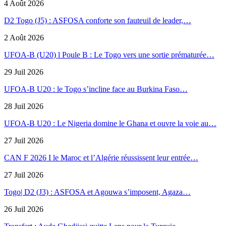
4 Août 2026
D2 Togo (J5) : ASFOSA conforte son fauteuil de leader,…
2 Août 2026
UFOA-B (U20) l Poule B : Le Togo vers une sortie prématurée…
29 Juil 2026
UFOA-B U20 : le Togo s’incline face au Burkina Faso…
28 Juil 2026
UFOA-B U20 : Le Nigeria domine le Ghana et ouvre la voie au…
27 Juil 2026
CAN F 2026 I le Maroc et l’Algérie réussissent leur entrée…
27 Juil 2026
Togo| D2 (J3) : ASFOSA et Agouwa s’imposent, Agaza…
26 Juil 2026