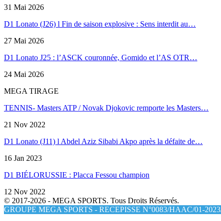
31 Mai 2026
D1 Lonato (J26) l Fin de saison explosive : Sens interdit au…
27 Mai 2026
D1 Lonato J25 : l’ASCK couronnée, Gomido et l’AS OTR…
24 Mai 2026
MEGA TIRAGE
TENNIS- Masters ATP / Novak Djokovic remporte les Masters…
21 Nov 2022
D1 Lonato (J11) l Abdel Aziz Sibabi Akpo après la défaite de…
16 Jan 2023
D1 BIÉLORUSSIE : Placca Fessou champion
12 Nov 2022
© 2017-2026 - MEGA SPORTS. Tous Droits Réservés.
GROUPE MEGA SPORTS - RECEPISSE N°0083/HAAC/01-2023/