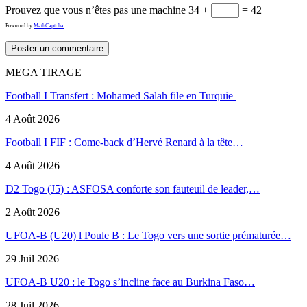
Prouvez que vous n’êtes pas une machine
34 +
= 42
Powered by
MathCaptcha
MEGA TIRAGE
Football I Transfert : Mohamed Salah file en Turquie
4 Août 2026
Football I FIF : Come-back d’Hervé Renard à la tête…
4 Août 2026
D2 Togo (J5) : ASFOSA conforte son fauteuil de leader,…
2 Août 2026
UFOA-B (U20) l Poule B : Le Togo vers une sortie prématurée…
29 Juil 2026
UFOA-B U20 : le Togo s’incline face au Burkina Faso…
28 Juil 2026