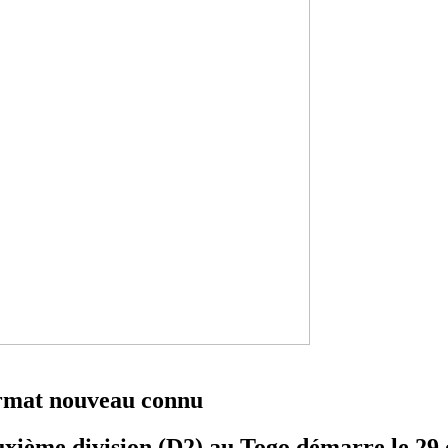
ormat nouveau connu
euxième division (D2) au Togo démarre le 2