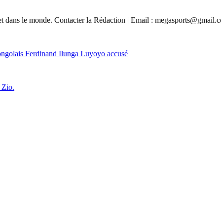
e et dans le monde. Contacter la Rédaction | Email : megasports@gmail.
 congolais Ferdinand Ilunga Luyoyo accusé
 Zio.