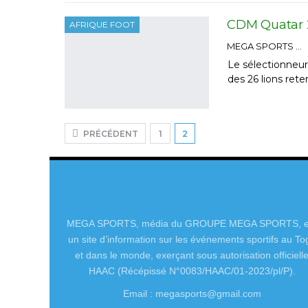
CDM Quatar 20
AFRIQUE FOOT
MEGA SPORTS
Le sélectionneur
des 26 lions ret
PRÉCÉDENT
1
2
MEGA SPORTS, média du GROUPE MEGA SPORTS, e
un site d’information sur les événements sportifs au To
et dans le monde, exerçant sous autorisation officiell
HAAC (Récépissé N°0083/HAAC/01-2023/pl/P).
Email : megasports@gmail.com