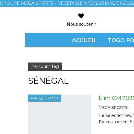
GROUPE MEGA SPORTS - RECEPISSE N°0083/HAAC/01-2023/
Nous soutenir
ACCUEIL
TOGO F
Accueil
Sénégal
Page 2
Parcourir Tag
SÉNÉGAL
Élim CM 2026 
AFRIQUE FOOT
MEGA SPORTS
Le sélectionneu
l’accoutumée. S