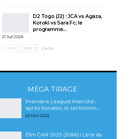
D2 Togo (J2) : JCA vs Agaza,
Koroki vs Sara Fc; le
programme…
21 Juil 2026
PRÉC.
SUIV.
1 De 154
MEGA TIRAGE
Première League| Man Utd :
après Ronaldo, le technicien…
24 Nov 2022
Élim CAN 2025 (J5&6) l Liste du