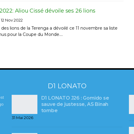
22: Aliou Cissé dévoile ses 26 lions
12 Nov 2022
 des lions de la Terenga a dévoilé ce 11 novembre sa liste
enus pour la Coupe du Monde.…
D1 LONATO
st
D1 LONATO J26 : Gomido se
sauve de justesse, AS Binah
go
tombe
e
31 Mai 2026