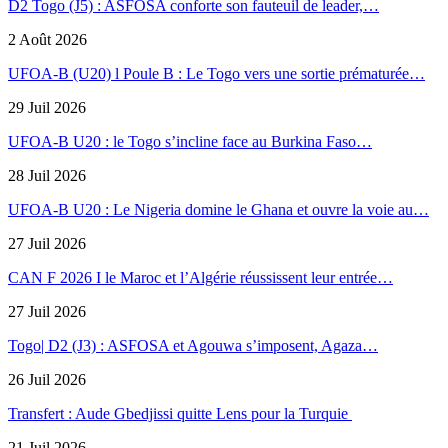
D2 Togo (J5) : ASFOSA conforte son fauteuil de leader,…
2 Août 2026
UFOA-B (U20) l Poule B : Le Togo vers une sortie prématurée…
29 Juil 2026
UFOA-B U20 : le Togo s’incline face au Burkina Faso…
28 Juil 2026
UFOA-B U20 : Le Nigeria domine le Ghana et ouvre la voie au…
27 Juil 2026
CAN F 2026 I le Maroc et l’Algérie réussissent leur entrée…
27 Juil 2026
Togo| D2 (J3) : ASFOSA et Agouwa s’imposent, Agaza…
26 Juil 2026
Transfert : Aude Gbedjissi quitte Lens pour la Turquie
21 Juil 2026