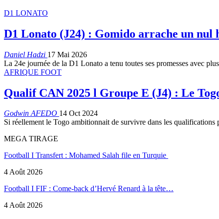
D1 LONATO
D1 Lonato (J24) : Gomido arrache un nul hé
Daniel Hadzi
17 Mai 2026
La 24e journée de la D1 Lonato a tenu toutes ses promesses avec plus
AFRIQUE FOOT
Qualif CAN 2025 l Groupe E (J4) : Le Togo
Godwin AFEDO
14 Oct 2024
Si réellement le Togo ambitionnait de survivre dans les qualifications
MEGA TIRAGE
Football I Transfert : Mohamed Salah file en Turquie
4 Août 2026
Football I FIF : Come-back d’Hervé Renard à la tête…
4 Août 2026