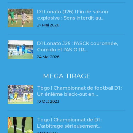
D1 Lonato (J26) l Fin de saison
explosive : Sens interdit au…
27 Mai 2026
D1 Lonato J25 : l’ASCK couronnée,
Gomido et l’AS OTR…
24 Mai 2026
MEGA TIRAGE
Togo l Championnat de football D1 :
Un énième black-out en…
10 Oct 2023
Togo l Championnat de D1 :
L’arbitrage sérieusement…