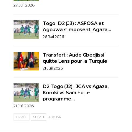
27 Juil 2026
Togo| D2 (J3) : ASFOSA et
Agouwa s’imposent, Agaza…
26 Juil 2026
Transfert : Aude Gbedjissi
quitte Lens pour la Turquie
21 Juil 2026
D2 Togo (J2) : JCA vs Agaza,
Koroki vs Sara Fc; le
programme…
21 Juil 2026
PRÉC.
SUIV.
1 De 154