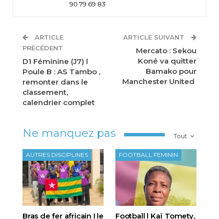
90 79 69 83
ARTICLE
ARTICLE SUIVANT
PRÉCÉDENT
Mercato : Sekou
Koné va quitter
D1 Féminine (J7) l
Bamako pour
Poule B : AS Tambo ,
Manchester United
remonter dans le
classement,
calendrier complet
Ne manquez pas
Tout
AUTRES DISCIPLINES
FOOTBALL FEMININ
Bras de fer africain I le
Football l Kaï Tomety,