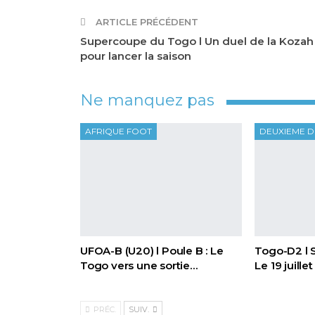
ARTICLE PRÉCÉDENT
Supercoupe du Togo l Un duel de la Kozah
pour lancer la saison
Ne manquez pas
AFRIQUE FOOT
DEUXIEME D
UFOA-B (U20) l Poule B : Le
Togo-D2 l 
Togo vers une sortie…
Le 19 juille
PRÉC.
SUIV.