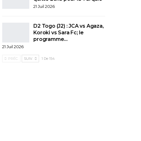
21 Juil 2026
D2 Togo (J2) : JCA vs Agaza,
Koroki vs Sara Fc; le
programme…
21 Juil 2026
PRÉC.
SUIV.
1 De 154