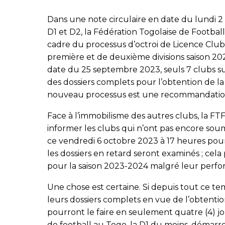
Dans une note circulaire en date du lundi 
D1 et D2, la Fédération Togolaise de Footbal
cadre du processus d’octroi de Licence Clu
première et de deuxième divisions saison 202
date du 25 septembre 2023, seuls 7 clubs su
des dossiers complets pour l’obtention de la 
nouveau processus est une recommandation d
Face à l’immobilisme des autres clubs, la FT
informer les clubs qui n’ont pas encore soum
ce vendredi 6 octobre 2023 à 17 heures pour l
les dossiers en retard seront examinés ; cel
pour la saison 2023-2024 malgré leur perform
Une chose est certaine. Si depuis tout ce te
leurs dossiers complets en vue de l’obtentio
pourront le faire en seulement quatre (4) jo
de football au Togo, la D1 du moins, démarr