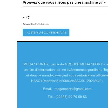
Prouvez que vous n’êtes pas une machine
57 −
= 47
Powered by
MathCaptcha
MEGA SPORTS, média du GROUPE MEGA SPORTS, e
un site d’information sur les événements sportifs au To
et dans le monde, exerçant sous autorisation officiell
HAAC (Récépissé N°0083/HAAC/01-2023/pl/P).
Email : megasports@gmail.com
Tél : (00228) 90 79 69 83