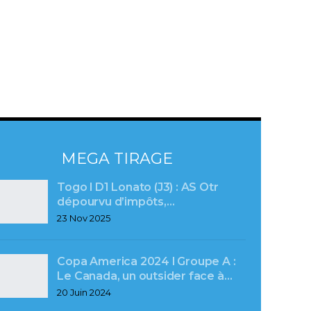
MEGA TIRAGE
Togo l D1 Lonato (J3) : AS Otr
dépourvu d’impôts,…
23 Nov 2025
Copa America 2024 l Groupe A :
Le Canada, un outsider face à…
20 Juin 2024