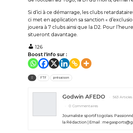
Si d’ici à ce démarrage, les clubs retardatair
ci met en application sa sanction « d’exclusio
jouera à 7 clubs ainsi que la D2. Pour l’heure
situeront davantage.
126
Boost l’info sur :
FTF
présaison
Godwin AFEDO
563 Articles
0 Commentaires
Journaliste sportif togolais. Passion
la Rédaction | Email : megasports@gm