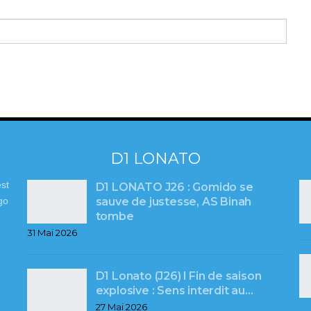
D1 LONATO
st
D1 LONATO J26 : Gomido se
sauve de justesse, AS Binah
go
tombe
e
31 Mai 2026
D1 Lonato (J26) l Fin de saison
explosive : Sens interdit au…
27 Mai 2026