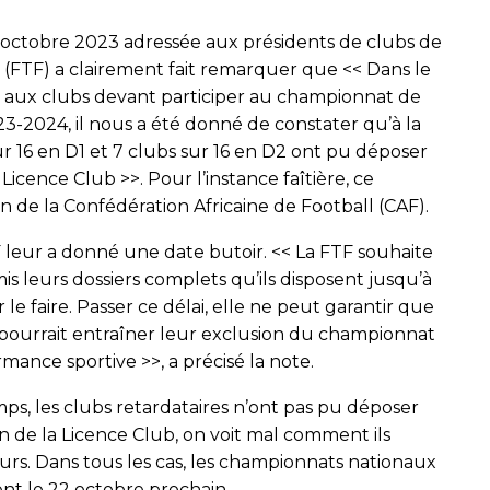
2 octobre 2023 adressée aux présidents de clubs de
l (FTF) a clairement fait remarquer que << Dans le
b aux clubs devant participer au championnat de
3-2024, il nous a été donné de constater qu’à la
r 16 en D1 et 7 clubs sur 16 en D2 ont pu déposer
Licence Club >>. Pour l’instance faîtière, ce
e la Confédération Africaine de Football (CAF).
F leur a donné une date butoir. << La FTF souhaite
is leurs dossiers complets qu’ils disposent jusqu’à
e faire. Passer ce délai, elle ne peut garantir que
a pourrait entraîner leur exclusion du championnat
ance sportive >>, a précisé la note.
mps, les clubs retardataires n’ont pas pu déposer
n de la Licence Club, on voit mal comment ils
urs. Dans tous les cas, les championnats nationaux
ent le 22 octobre prochain.