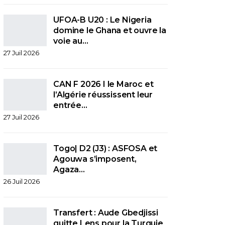
UFOA-B U20 : Le Nigeria
domine le Ghana et ouvre la
voie au…
27 Juil 2026
CAN F 2026 I le Maroc et
l’Algérie réussissent leur
entrée…
27 Juil 2026
Togo| D2 (J3) : ASFOSA et
Agouwa s’imposent,
Agaza…
26 Juil 2026
Transfert : Aude Gbedjissi
quitte Lens pour la Turquie