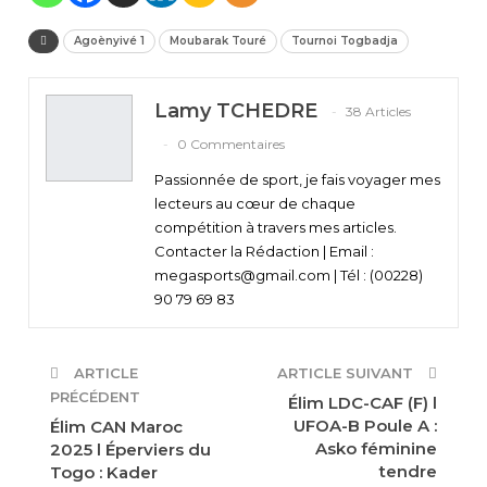
Agoènyivé 1
Moubarak Touré
Tournoi Togbadja
Lamy TCHEDRE
38 Articles
0 Commentaires
Passionnée de sport, je fais voyager mes
lecteurs au cœur de chaque
compétition à travers mes articles.
Contacter la Rédaction | Email :
megasports@gmail.com | Tél : (00228)
90 79 69 83
ARTICLE
ARTICLE SUIVANT
PRÉCÉDENT
Élim LDC-CAF (F) l
UFOA-B Poule A :
Élim CAN Maroc
Asko féminine
2025 l Éperviers du
tendre
Togo : Kader