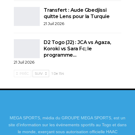
Transfert : Aude Gbedjissi
quitte Lens pour la Turquie
21 Juil 2026
D2 Togo (J2) : JCA vs Agaza,
Koroki vs Sara Fc; le
programme…
21 Juil 2026
PRÉC.
SUIV.
1 De 154
MEGA SPORTS, média du GROUPE MEGA SPORTS, est un
site d’information sur les événements sportifs au Togo et dans
le monde, exerçant sous autorisation officielle HAAC