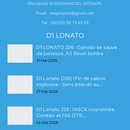
(Récépissé N°0083/HAAC/01-2023/pl/P).
Email : megasports@gmail.com
Tél : (00228) 90 79 69 83
D1 LONATO
D1 LONATO J26 : Gomido se sauve
de justesse, AS Binah tombe
31 Mai 2026
D1 Lonato (J26) l Fin de saison
explosive : Sens interdit au…
27 Mai 2026
D1 Lonato J25 : l’ASCK couronnée,
Gomido et l’AS OTR…
24 Mai 2026