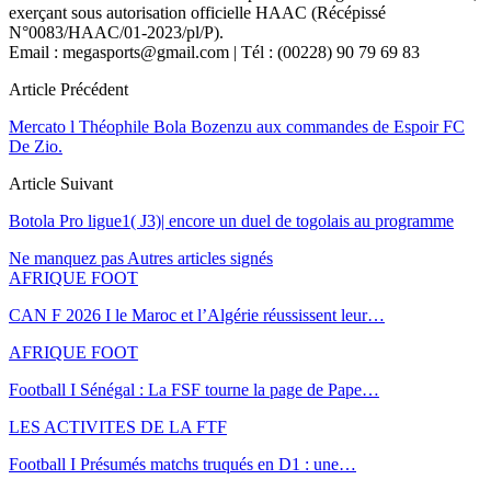
exerçant sous autorisation officielle HAAC (Récépissé
N°0083/HAAC/01-2023/pl/P).
Email : megasports@gmail.com | Tél : (00228) 90 79 69 83
Article Précédent
Mercato l Théophile Bola Bozenzu aux commandes de Espoir FC
De Zio.
Article Suivant
Botola Pro ligue1( J3)| encore un duel de togolais au programme
Ne manquez pas
Autres articles signés
AFRIQUE FOOT
CAN F 2026 I le Maroc et l’Algérie réussissent leur…
AFRIQUE FOOT
Football I Sénégal : La FSF tourne la page de Pape…
LES ACTIVITES DE LA FTF
Football I Présumés matchs truqués en D1 : une…