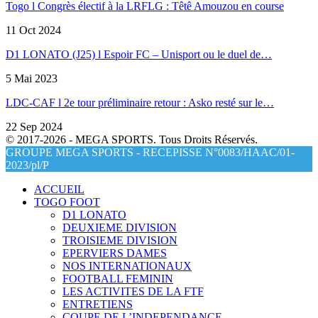
Togo l Congrès électif à la LRFLG : Têtê Amouzou en course
11 Oct 2024
D1 LONATO (J25) l Espoir FC – Unisport ou le duel de…
5 Mai 2023
LDC-CAF l 2e tour préliminaire retour : Asko resté sur le…
22 Sep 2024
© 2017-2026 - MEGA SPORTS. Tous Droits Réservés.
GROUPE MEGA SPORTS - RECEPISSE N°0083/HAAC/01-
2023/pl/P
ACCUEIL
TOGO FOOT
D1 LONATO
DEUXIEME DIVISION
TROISIEME DIVISION
EPERVIERS DAMES
NOS INTERNATIONAUX
FOOTBALL FEMININ
LES ACTIVITES DE LA FTF
ENTRETIENS
COUPE DE L’INDEPENDANCE