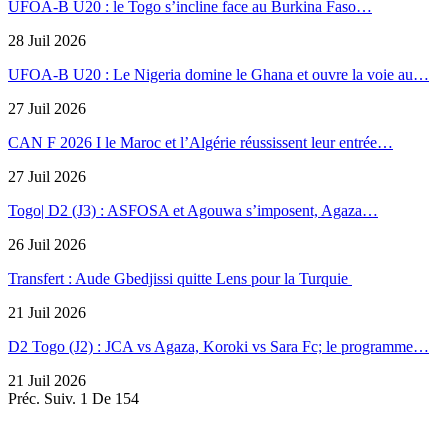
UFOA-B U20 : le Togo s’incline face au Burkina Faso…
28 Juil 2026
UFOA-B U20 : Le Nigeria domine le Ghana et ouvre la voie au…
27 Juil 2026
CAN F 2026 I le Maroc et l’Algérie réussissent leur entrée…
27 Juil 2026
Togo| D2 (J3) : ASFOSA et Agouwa s’imposent, Agaza…
26 Juil 2026
Transfert : Aude Gbedjissi quitte Lens pour la Turquie
21 Juil 2026
D2 Togo (J2) : JCA vs Agaza, Koroki vs Sara Fc; le programme…
21 Juil 2026
Préc.
Suiv.
1 De 154