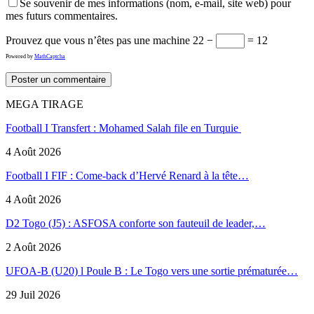
Se souvenir de mes informations (nom, e-mail, site web) pour
mes futurs commentaires.
Prouvez que vous n’êtes pas une machine
22 −
= 12
Powered by
MathCaptcha
MEGA TIRAGE
Football I Transfert : Mohamed Salah file en Turquie
4 Août 2026
Football I FIF : Come-back d’Hervé Renard à la tête…
4 Août 2026
D2 Togo (J5) : ASFOSA conforte son fauteuil de leader,…
2 Août 2026
UFOA-B (U20) l Poule B : Le Togo vers une sortie prématurée…
29 Juil 2026