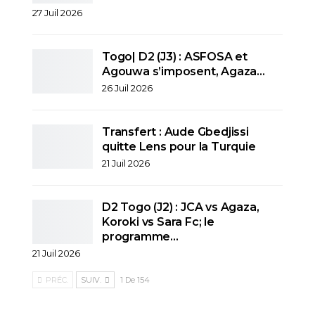
27 Juil 2026
Togo| D2 (J3) : ASFOSA et
Agouwa s’imposent, Agaza…
26 Juil 2026
Transfert : Aude Gbedjissi
quitte Lens pour la Turquie
21 Juil 2026
D2 Togo (J2) : JCA vs Agaza,
Koroki vs Sara Fc; le
programme…
21 Juil 2026
PRÉC.
SUIV.
1 De 154