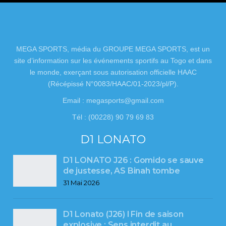
MEGA SPORTS, média du GROUPE MEGA SPORTS, est un
site d’information sur les événements sportifs au Togo et dans
le monde, exerçant sous autorisation officielle HAAC
(Récépissé N°0083/HAAC/01-2023/pl/P).
Email : megasports@gmail.com
Tél : (00228) 90 79 69 83
D1 LONATO
D1 LONATO J26 : Gomido se sauve
de justesse, AS Binah tombe
31 Mai 2026
D1 Lonato (J26) l Fin de saison
explosive : Sens interdit au…