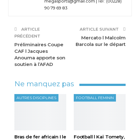
megasports@gmail.com | Tél : (00228)
90 79 69 83
ARTICLE
ARTICLE SUIVANT
PRÉCÉDENT
Mercato l Malcolm
Barcola sur le départ
Préliminaires Coupe
CAF l Jacques
Anouma apporte son
soutien à l’AFAD
Ne manquez pas
AUTRES DISCIPLINES
FOOTBALL FEMININ
Bras de fer africain I le
Football l Kaï Tomety,