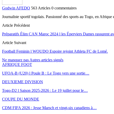
Godwin AFEDO
563 Articles
0 commentaires
Journaliste sportif togolais. Passionné des sports au Togo, en Afriqu
Article Précédent
Préparatifs Élim CAN Maroc 2024 l les Éperviers Dames rassurent av
Article Suivant
Football Feminin l WOUDO Espoire rejoint Athleta FC de Lomé.
Ne manquez pas
Autres articles signés
AFRIQUE FOOT
UFOA-B (U20) l Poule B : Le Togo vers une sortie…
DEUXIEME DIVISION
Togo-D2 l Saison 2025-2026 : Le 19 juillet pour le…
COUPE DU MONDE
CDM FIFA 2026 : Jesse Marsch et vingt-six canadiens à…