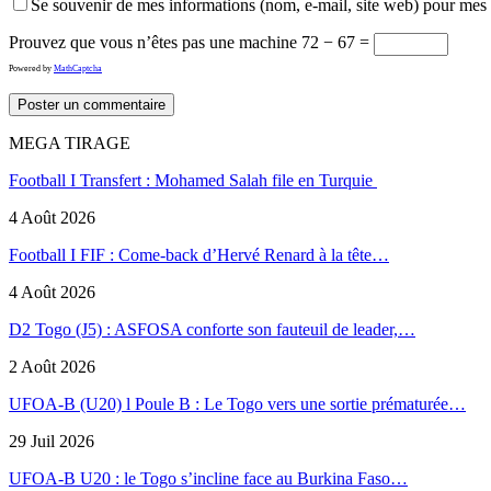
Se souvenir de mes informations (nom, e-mail, site web) pour mes
Prouvez que vous n’êtes pas une machine
72 − 67 =
Powered by
MathCaptcha
MEGA TIRAGE
Football I Transfert : Mohamed Salah file en Turquie
4 Août 2026
Football I FIF : Come-back d’Hervé Renard à la tête…
4 Août 2026
D2 Togo (J5) : ASFOSA conforte son fauteuil de leader,…
2 Août 2026
UFOA-B (U20) l Poule B : Le Togo vers une sortie prématurée…
29 Juil 2026
UFOA-B U20 : le Togo s’incline face au Burkina Faso…