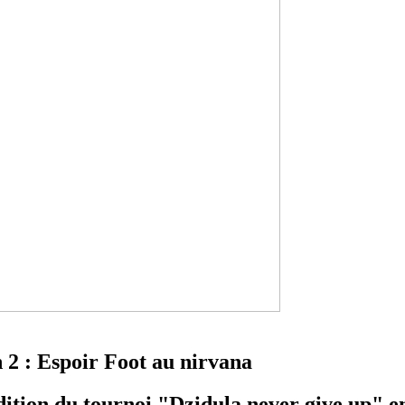
n 2 : Espoir Foot au nirvana
ition du tournoi "Dzidula never give up" en 