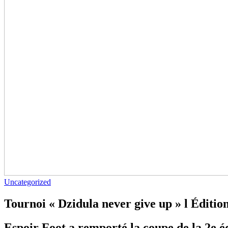
Uncategorized
Tournoi « Dzidula never give up » l Éditio
Espoir Foot a remporté la coupe de la 2e éd