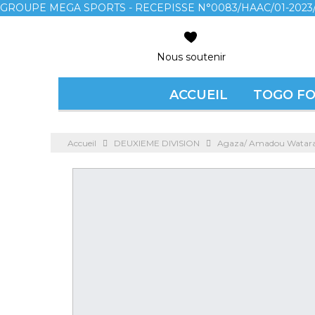
GROUPE MEGA SPORTS - RECEPISSE N°0083/HAAC/01-2023/
Nous soutenir
ACCUEIL
TOGO F
Accueil
DEUXIEME DIVISION
Agaza/ Amadou Watara