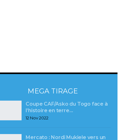
MEGA TIRAGE
Coupe CAF/Asko du Togo face à
l’histoire en terre…
12 Nov 2022
Mercato : Nordi Mukiele vers un