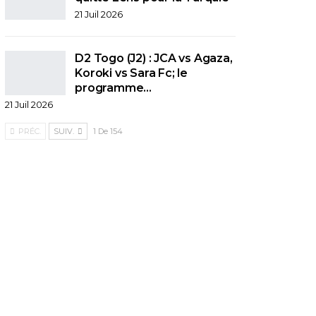
21 Juil 2026
D2 Togo (J2) : JCA vs Agaza,
Koroki vs Sara Fc; le
programme…
21 Juil 2026
PRÉC.
SUIV.
1 De 154