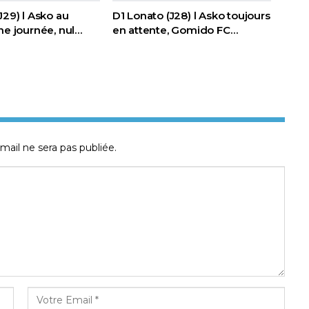
J29) l Asko au
D1 Lonato (J28) l Asko toujours
ne journée, nul…
en attente, Gomido FC…
mail ne sera pas publiée.