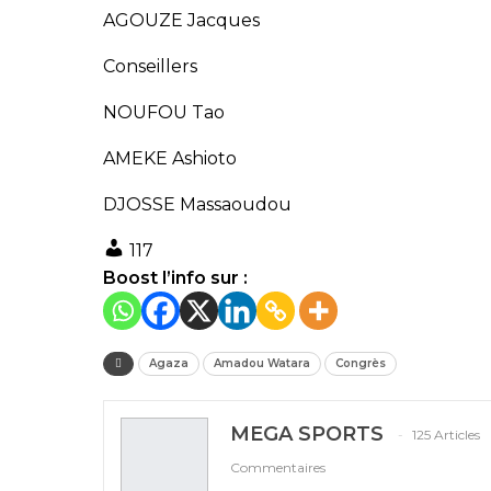
AGOUZE Jacques
Conseillers
NOUFOU Tao
AMEKE Ashioto
DJOSSE Massaoudou
117
Boost l’info sur :
Agaza
Amadou Watara
Congrès
MEGA SPORTS
125 Articles
Commentaires