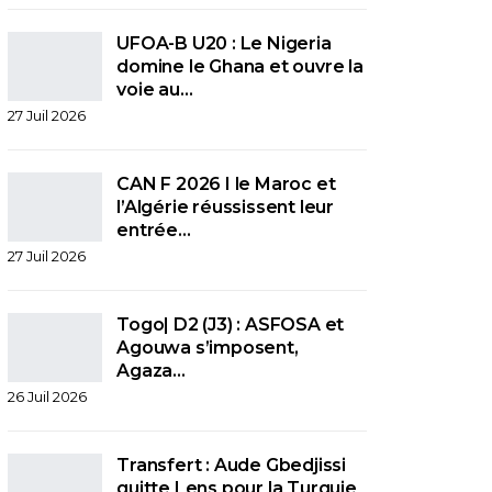
UFOA-B U20 : Le Nigeria
domine le Ghana et ouvre la
voie au…
27 Juil 2026
CAN F 2026 I le Maroc et
l’Algérie réussissent leur
entrée…
27 Juil 2026
Togo| D2 (J3) : ASFOSA et
Agouwa s’imposent,
Agaza…
26 Juil 2026
Transfert : Aude Gbedjissi
quitte Lens pour la Turquie