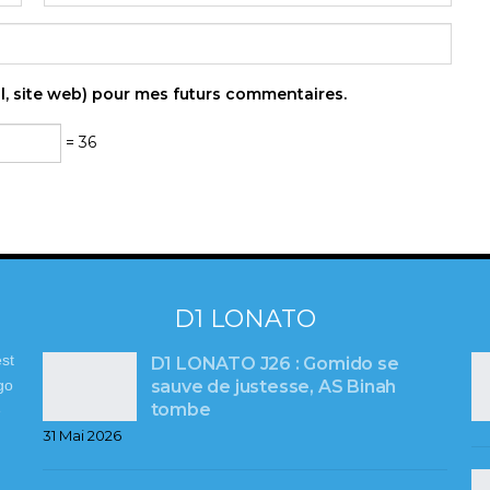
l, site web) pour mes futurs commentaires.
= 36
D1 LONATO
st
D1 LONATO J26 : Gomido se
sauve de justesse, AS Binah
go
tombe
e
31 Mai 2026