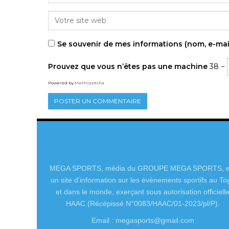
Se souvenir de mes informations (nom, e-mai
Prouvez que vous n’êtes pas une machine
38 −
Powered by
MathCaptcha
MEGA SPORTS, média du GROUPE MEGA SPORTS, e
un site d’information sur les événements sportifs au To
et dans le monde, exerçant sous autorisation officiell
HAAC (Récépissé N°0083/HAAC/01-2023/pl/P).
Email : megasports@gmail.com