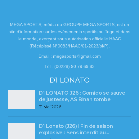
MEGA SPORTS, média du GROUPE MEGA SPORTS, est un
site d’information sur les événements sportifs au Togo et dans
le monde, exerçant sous autorisation officielle HAAC
(Récépissé N°0083/HAAC/01-2023/pl/P).
Email : megasports@gmail.com
Tél : (00228) 90 79 69 83
D1 LONATO
D1 LONATO J26 : Gomido se sauve
de justesse, AS Binah tombe
31 Mai 2026
D1 Lonato (J26) l Fin de saison
explosive : Sens interdit au…