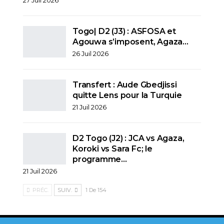
Togo| D2 (J3) : ASFOSA et
Agouwa s’imposent, Agaza…
26 Juil 2026
Transfert : Aude Gbedjissi
quitte Lens pour la Turquie
21 Juil 2026
D2 Togo (J2) : JCA vs Agaza,
Koroki vs Sara Fc; le
programme…
21 Juil 2026
PRÉC.
SUIV.
1 De 154