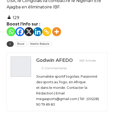
USA, le Congolais va combattre le Nigérian Efe
Ajagba en éliminatoire IBF.
129
Boost l’info sur :
Boxe
Martin Bakole
Godwin AFEDO
563 Articles
0 Commentaires
Journaliste sportif togolais. Passionné
des sports au Togo, en Afrique
et dans le monde. Contacter la
Rédaction | Email :
megasports@gmail.com | Tél : (00228)
90 79 69 83