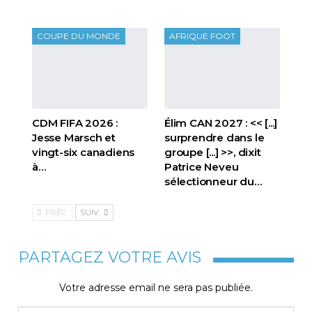
COUPE DU MONDE
AFRIQUE FOOT
CDM FIFA 2026 :
Élim CAN 2027 : << [...]
Jesse Marsch et
surprendre dans le
vingt-six canadiens
groupe [...] >>, dixit
à…
Patrice Neveu
sélectionneur du
…
PRÉC.
SUIV.
PARTAGEZ VOTRE AVIS
Votre adresse email ne sera pas publiée.