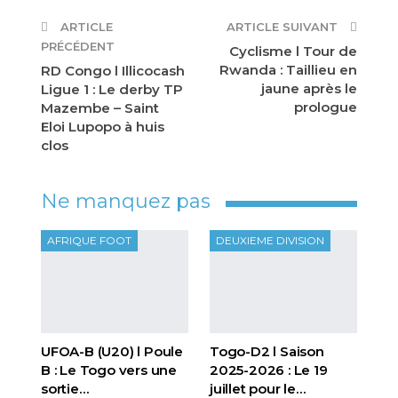
ARTICLE
ARTICLE SUIVANT
PRÉCÉDENT
Cyclisme l Tour de
Rwanda : Taillieu en
RD Congo l Illicocash
jaune après le
Ligue 1 : Le derby TP
prologue
Mazembe – Saint
Eloi Lupopo à huis
clos
Ne manquez pas
AFRIQUE FOOT
DEUXIEME DIVISION
UFOA-B (U20) l Poule
Togo-D2 l Saison
B : Le Togo vers une
2025-2026 : Le 19
sortie…
juillet pour le…